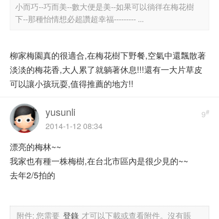
小而巧--巧而美--數大便是美--如果可以徜徉在梅花樹
下--那種怡情想必超讚超幸福--------- ...
柳家梅園真的很適合,在梅花樹下野餐,空氣中還飄散著
淡淡的梅花香,大人累了就躺著休息!!!還有一大片草皮
可以讓小孩玩耍,值得推薦的地方!!
yusunli
#
9
2014-1-12 08:34
漂亮的梅林~~
我家也有種一株梅樹,在台北市區內是很少見的~~
去年2/5拍的
附件:
您需要
登錄
才可以下載或查看附件。沒有賬