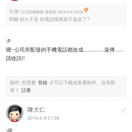
引用:
江口的錦鯉殿 發表於 2014-2-8 19:24
阿榮 好久不見 你電話號碼是不是改了?
:P
嗯~公司所配發的手機電話都改成..............遠傳......
請收訊!!
附件:
您需要
登錄
才可以下載或查看附件。沒有賬
號？
註冊
陳大仁
#
6
2014-2-9 21:38
:@