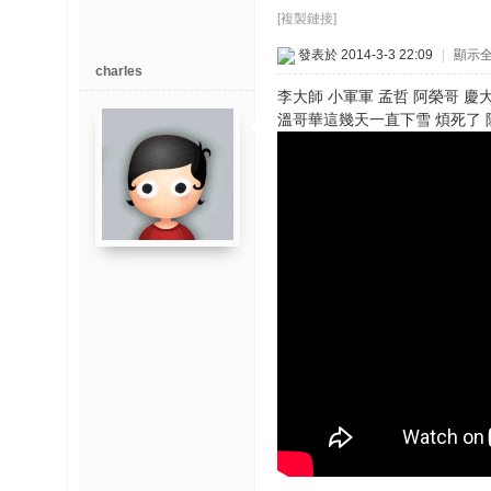
博
[複製鏈接]
發表於 2014-3-3 22:09
|
顯示
快
charles
李大師 小軍軍 孟哲 阿榮哥 慶大
速
溫哥華這幾天一直下雪 煩死了 除雪後 腰酸
淘
帖
灣
精
彩
导
读
帮
錦
助
中
心