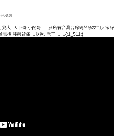
全部樓層
 兆大 天下哥 小酌哥 .....及所有台灣台錦網的魚友们大家好
背痛 ...腿軟..老了........{:1_511:}