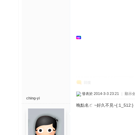
榜
上
名
鯉
单
回復
網
發表於 2014-3-3 23:21
|
顯示
ching-yi
晚點名ㄛ ~好久不見~{:1_512:}