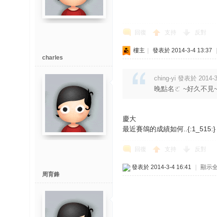
回復
支持
反對
樓主
|
發表於 2014-3-4 13:37
charles
ching-yi 發表於 2014-3
晚點名ㄛ ~好久不見
慶大
最近賽鴿的成績如何..{:1_515:}
回復
支持
反對
發表於 2014-3-4 16:41
|
顯示
周育鋒