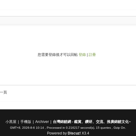
您需要登錄後才可以回帖
登錄
|
註冊
一頁
小黑屋
|
手機版
|
Archiver
|
台灣錦鯉網 - 鑑賞、鑽研、交流、推廣錦鯉文化~
GMT+8, 2026-8-6 10:14
, Processed in 0.216217 second(s), 15 queries , Gzip On.
Powered by
Discuz!
X3.4