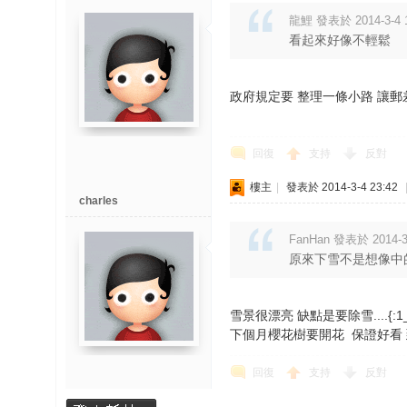
龍鯉 發表於 2014-3-4 1
看起來好像不輕鬆
政府規定要 整理一條小路 讓郵差進來..
回復
支持
反對
樓主
|
發表於 2014-3-4 23:42
charles
FanHan 發表於 2014-3-
原來下雪不是想像中
雪景很漂亮 缺點是要除雪....{:1_5
下個月櫻花樹要開花 保證好看 到時再
回復
支持
反對