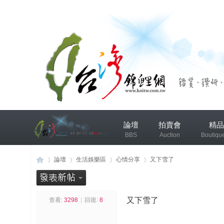
兴
論壇
拍賣會
精品
趣
BBS
Auction
Boutiqu
小
组
錦鯉協會專區
錦鯉討論
論壇
生活娛樂區
心情分享
又下雪了
发
布
又下雪了
查看:
3298
|
回復:
8
台
»
›
›
›
微