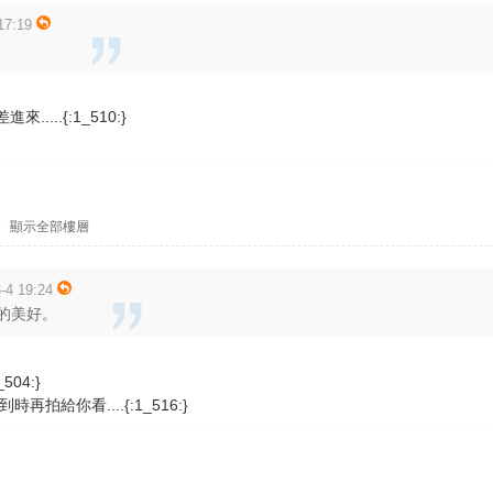
7:19
...{:1_510:}
|
顯示全部樓層
4 19:24
的美好。
04:}
拍給你看....{:1_516:}