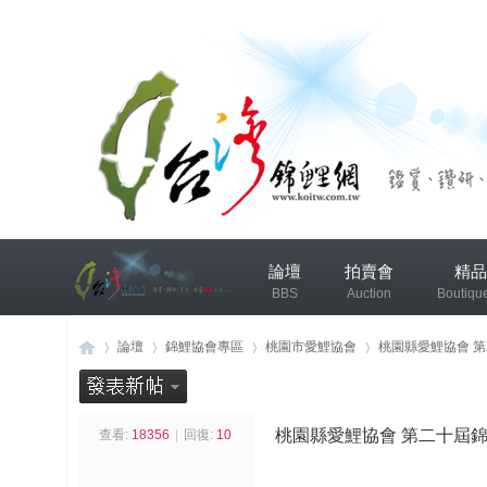
兴
論壇
拍賣會
精品
趣
BBS
Auction
Boutiqu
小
组
錦鯉協會專區
錦鯉討論
論壇
錦鯉協會專區
桃園市愛鯉協會
桃園縣愛鯉協會 第
发
布
桃園縣愛鯉協會 第二十屆
查看:
18356
|
回復:
10
台
»
›
›
›
微