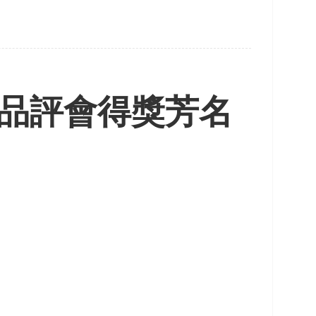
鯉品評會得獎芳名