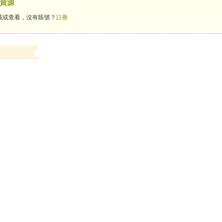
資源
載或查看，沒有賬號？
註冊