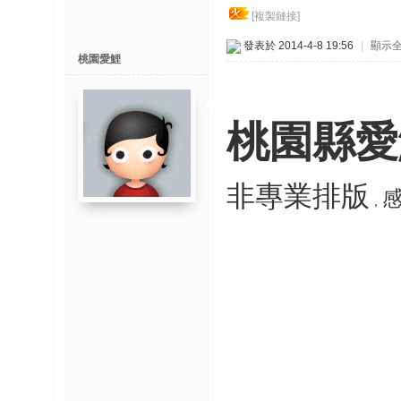
博
[複製鏈接]
發表於 2014-4-8 19:56
|
顯示
快
桃園愛鯉
速
淘
桃園縣愛
帖
灣
精
非專業排版
，
彩
导
读
帮
錦
助
中
心