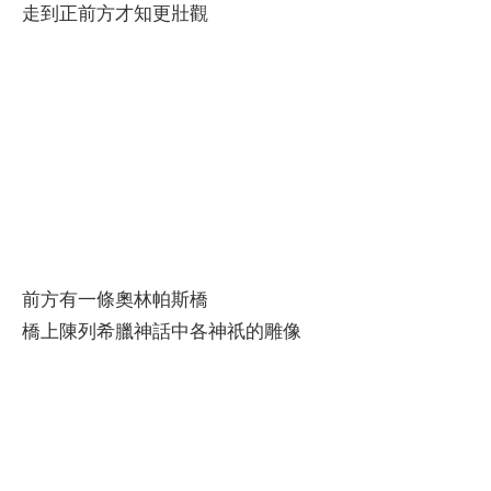
走到正前方才知更壯觀
前方有一條奧林帕斯橋
橋上陳列希臘神話中各神祇的雕像