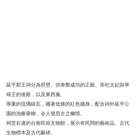
延平郡王祠分為照壁、供奉鄭成功的正殿、崇祀太妃與寧
靖王的後殿，以及東西廡。
厚重的琉璃綠瓦，襯著低矮的紅色牆身，配合祠外延平公
園的池榭垂柳，令人發思古之幽情。
祠堂右邊的台南民俗文物館，展示有民間的藝術品、古代
生物標本及古代匾碑。