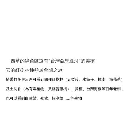
四草的綠色隧道有"台灣亞馬遜河"的美稱
它的紅樹林種類居全國之冠
搭乘竹筏遊沿途可看到四種紅樹林（五梨跤、水筆仔、欖李、海茄苳）
及土沈香（為有毒植物，又稱盲眼樹）、黃槿、台灣海桐等百年老樹，
也可以看到白鷺鷥、夜鷺、招潮蟹......等生物