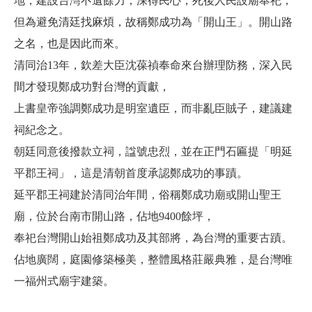
地，建設台灣不遺餘力，深得民心，死後人民設廟奉祀，
但為避免清廷找麻煩，故稱鄭成功為「開山王」。開山路
之名，也是因此而來。
清同治13年，欽差大臣沈葆禎奉命來台辦理防務，深入民
間才發現鄭成功對台灣的貢獻，
上書皇帝強調鄭成功是明室遺臣，而非亂臣賊子，建議建
祠紀念之。
朝廷同意後撥款立祠，諡號忠烈，並在正門石匾提「明延
平郡王祠」，這是清朝首度承認鄭成功的事蹟。
延平郡王祠建於清同治年間，俗稱鄭成功廟或開山聖王
廟，位於台南市開山路，佔地9400餘坪，
奉祀台灣開山始祖鄭成功及其部將，為台灣的重要古蹟。
佔地廣闊，庭園修築極美，整體風格莊嚴典雅，是台灣唯
一福州式廟宇建築。