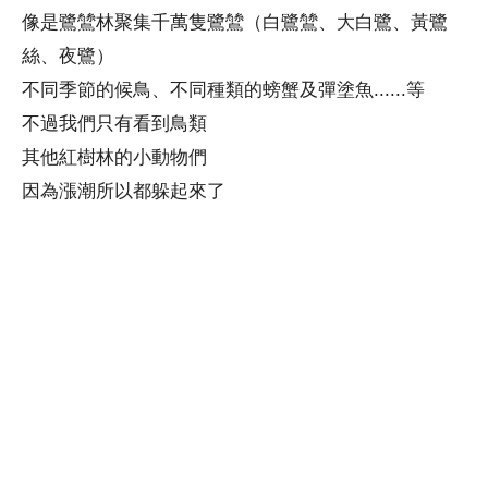
像是鷺鷥林聚集千萬隻鷺鷥（白鷺鷥、大白鷺、黃鷺
絲、夜鷺）
不同季節的候鳥、不同種類的螃蟹及彈塗魚......等
不過我們只有看到鳥類
其他紅樹林的小動物們
因為漲潮所以都躲起來了