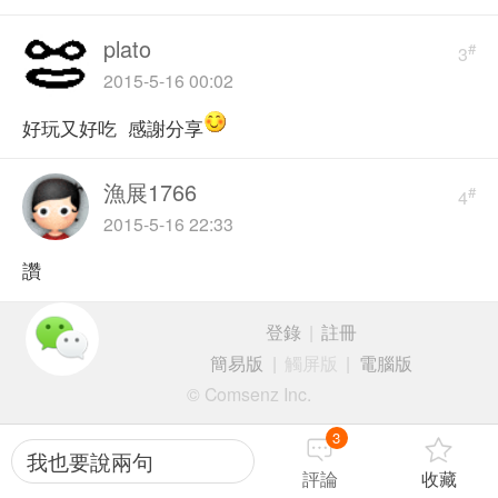
plato
#
3
2015-5-16 00:02
好玩又好吃 感謝分享
漁展1766
#
4
2015-5-16 22:33
讚
登錄
|
註冊
簡易版
|
觸屏版
|
電腦版
© Comsenz Inc.
3
我也要說兩句
評論
收藏