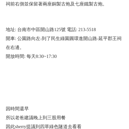
祠前右側並保留著兩座銅製古炮及七座鐵製古炮。
地址: 台南市中區開山路125號 電話: 213-5518
開車: 公園路向左-到了民生綠園圓環進開山路-延平郡王祠
在右邊。
開放時間: 每天8:30~17:30
因時間還早
所以老爸建議晚上到三股用餐
因此sherry提議到四草綠色隧道去看看