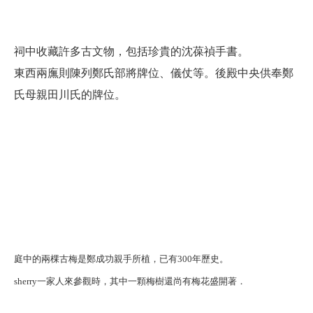
祠中收藏許多古文物，包括珍貴的沈葆禎手書。
東西兩廡則陳列鄭氏部將牌位、儀仗等。後殿中央供奉鄭
氏母親田川氏的牌位。
庭中的兩棵古梅是鄭成功親手所植，已有300年歷史。
sherry一家人來參觀時，其中一顆梅樹還尚有梅花盛開著．