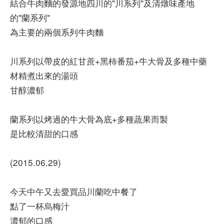
結合牛肉麵的發源地四川的"川系列"及清燉味產地
的"蘭系列"
為主要的兩個系列牛肉麵
川系列以帶皮的紅甘蔗+黑柿番茄+牛大骨及多種中藥
材精煮出來的湯頭
甘醇濃郁
蘭系列以烤過的牛大骨為底+多種蔬果而製
是比較清甜的口感
(2015.06.29)
今天中午又去愛買品川蘭吃中餐了
點了一杯烏梅汁
濃郁的口感