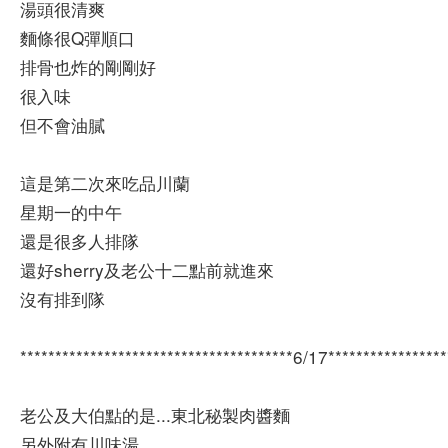
湯頭很清爽
麵條很Q彈順口
排骨也炸的剛剛好
很入味
但不會油膩
這是第二次來吃品川蘭
星期一的中午
還是很多人排隊
還好sherry及老公十二點前就進來
沒有排到隊
***************************************6/17*****************
老公及大伯點的是...東北秘製肉醬麵
另外附有川味湯