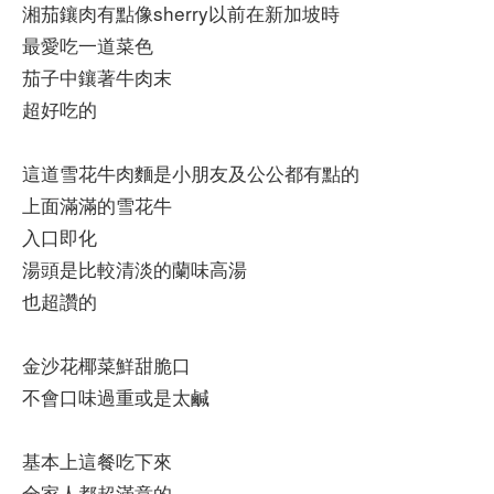
湘茄鑲肉有點像sherry以前在新加坡時
最愛吃一道菜色
茄子中鑲著牛肉末
超好吃的
這道雪花牛肉麵是小朋友及公公都有點的
上面滿滿的雪花牛
入口即化
湯頭是比較清淡的蘭味高湯
也超讚的
金沙花椰菜鮮甜脆口
不會口味過重或是太鹹
基本上這餐吃下來
全家人都超滿意的