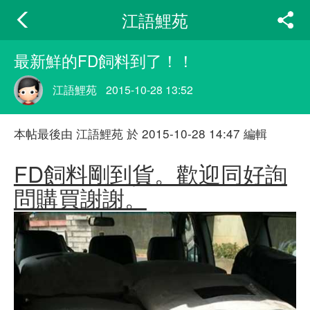
江語鯉苑
最新鮮的FD飼料到了！！
江語鯉苑
2015-10-28 13:52
本帖最後由 江語鯉苑 於 2015-10-28 14:47 編輯
FD飼料剛到貨。歡迎同好詢
問購買謝謝。