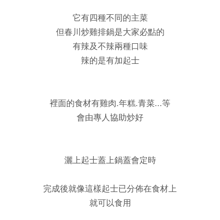
它有四種不同的主菜
但春川炒雞排鍋是大家必點的
有辣及不辣兩種口味
辣的是有加起士
裡面的食材有雞肉.年糕.青菜...等
會由專人協助炒好
灑上起士蓋上鍋蓋會定時
完成後就像這樣起士已分佈在食材上
就可以食用