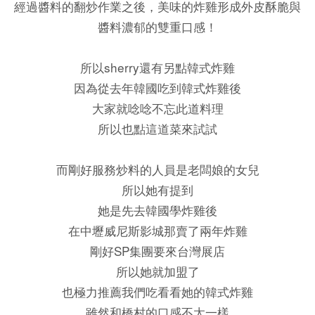
經過醬料的翻炒作業之後，美味的炸雞形成外皮酥脆與
醬料濃郁的雙重口感！
所以sherry還有另點韓式炸雞
因為從去年韓國吃到韓式炸雞後
大家就唸唸不忘此道料理
所以也點這道菜來試試
而剛好服務炒料的人員是老闆娘的女兒
所以她有提到
她是先去韓國學炸雞後
在中壢威尼斯影城那賣了兩年炸雞
剛好SP集團要來台灣展店
所以她就加盟了
也極力推薦我們吃看看她的韓式炸雞
雖然和橋村的口感不太一樣