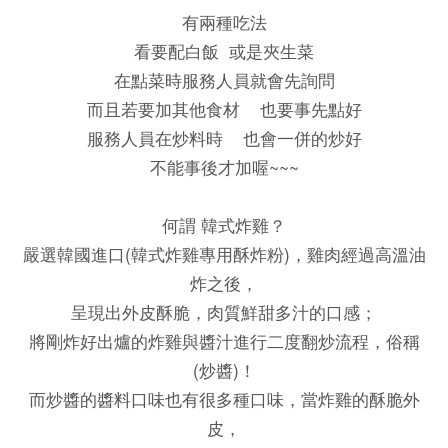
有兩種吃法
看要配白飯 或是夾生菜
在點菜時服務人員就會先詢問
而且若要加其他食材 也要事先點好
服務人員在炒料時 也會一併的炒好
不能事後才加喔~~~
何謂 韓式炸雞？
嚴選韓國進口(韓式炸雞專用酥炸粉)，雞肉經過高溫油
炸之後，
呈現出外皮酥脆，肉質鮮甜多汁的口感；
將剛炸好出爐的炸雞與醬汁進行二度翻炒流程，俗稱
(炒醬)！
而炒醬的醬料口味也有很多種口味，當炸雞的酥脆外
皮，