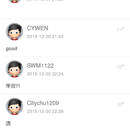
CYWEN
#
31
2015-12-30 21:43
good
SWM1122
#
32
2015-12-30 22:24
學習!!!
Citychu1209
#
33
2015-12-30 22:26
讚