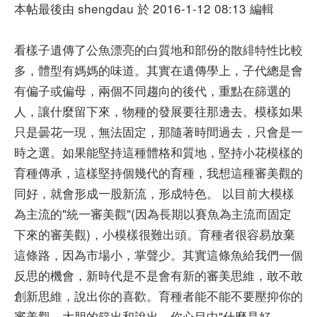
本帖最後由 shengdau 於 2016-1-12 08:13 編輯
看樣子遺傳了公魚漂亮的白質地和部份的散緋特性比較
多，體型有媽媽的味道。其實在遺傳學上，子代總是會
有偏子或偏母，兩個不同趨向的後代，重點在篩選的
人，讓什麼留下來，物種的發展要往那邊去。模樣如果
只是曇花一現，無法固定，那隨著時間過去，只會是一
時之選。如果能堅持這種體格和質地，堅持小花模樣的
育種傳承，這樣堅持個幾代的育種，我想這種審美觀的
同好，就會形成一股新流，形成特色。 以目前大模樣
為主流的"統一審美觀"(因為長期以賽魚為主流而固定
下來的審美觀)，小模樣很難出頭。育種者很容易放棄
這條路，因為市場小，掌聲少。其實這條魚給我們一個
反思的機會，新時代是不是會有新的審美思維，敢不敢
創新思維，說出你的喜歡。育種者能不能不要壓抑你的
審美觀，大胆的篩出和說出，你心目中"什麼是好