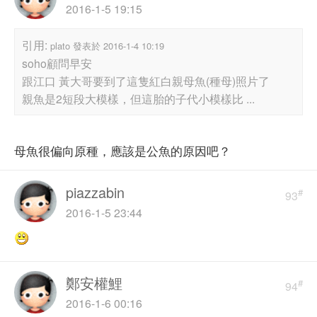
2016-1-5 19:15
引用:
plato 發表於 2016-1-4 10:19
soho顧問早安
跟江口 黃大哥要到了這隻紅白親母魚(種母)照片了
親魚是2短段大模樣，但這胎的子代小模樣比 ...
母魚很偏向原種，應該是公魚的原因吧？
piazzabin
#
93
2016-1-5 23:44
鄭安權鯉
#
94
2016-1-6 00:16