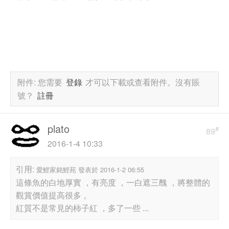
附件:
您需要
登錄
才可以下載或查看附件。沒有賬
號？
註冊
plato
#
89
2016-1-4 10:33
引用:
愛鯉家銘鯉苑 發表於 2016-1-2 06:55
這條魚的白地厚實 ，有亮度 ，一白遮三醜 ，將整體的
觀賞價值提高很多 。
紅質不是常見的柿子紅 ，多了一些 ...