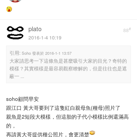
plato
#
88
2016-1-4 10:19
引用:
Soho 發表於 2016-1-1 13:57
大家請思考一下這條魚是甚麼吸引大家的目光？奇特的
模樣？其實模樣是最容易觀察瞭解的，但是往往也是遮
蔽一 ...
soho顧問早安
跟江口 黃大哥要到了這隻紅白親母魚(種母)照片了
親魚是2短段大模樣，但這胎的子代小模樣比例還滿高
的，
再請黃大哥提供種公照片，會更清楚