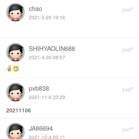
chao
#
244
2021-3-25 19:16
SHIHYAOLIN688
#
245
2021-4-30 08:07
pxb838
#
246
2021-11-6 23:29
20211106
JA86694
#
247
2021-12-4 20:11