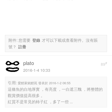
附件:
您需要
登錄
才可以下載或查看附件。沒有賬
號？
註冊
plato
#
89
2016-1-4 10:33
引用:
愛鯉家銘鯉苑 發表於 2016-1-2 06:55
這條魚的白地厚實 ，有亮度 ，一白遮三醜 ，將整體的
觀賞價值提高很多 。
紅質不是常見的柿子紅 ，多了一些 ...