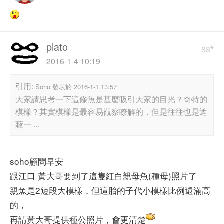
plato
#
88
2016-1-4 10:19
引用:
Soho 發表於 2016-1-1 13:57
大家請思考一下這條魚是甚麼吸引大家的目光？奇特的
模樣？其實模樣是最容易觀察瞭解的，但是往往也是遮
蔽一 ...
soho顧問早安
跟江口 黃大哥要到了這隻紅白親母魚(種母)照片了
親魚是2短段大模樣，但這胎的子代小模樣比例還滿高
的，
再請黃大哥提供種公照片，會更清楚