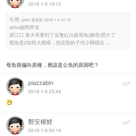
2016-1-5 19:15
引用:
plato 發表於 2016-1-4 10:19
soho顧問早安
跟江口 黃大哥要到了這隻紅白親母魚(種母)照片了
親魚是2短段大模樣，但這胎的子代小模樣比 ...
母魚很偏向原種，應該是公魚的原因吧？
piazzabin
#
93
2016-1-5 23:44
鄭安權鯉
#
94
2016-1-6 00:16