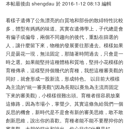
本帖最後由 shengdau 於 2016-1-12 08:13 編輯
看樣子遺傳了公魚漂亮的白質地和部份的散緋特性比較
多，體型有媽媽的味道。其實在遺傳學上，子代總是會
有偏子或偏母，兩個不同趨向的後代，重點在篩選的
人，讓什麼留下來，物種的發展要往那邊去。模樣如果
只是曇花一現，無法固定，那隨著時間過去，只會是一
時之選。如果能堅持這種體格和質地，堅持小花模樣的
育種傳承，這樣堅持個幾代的育種，我想這種審美觀的
同好，就會形成一股新流，形成特色。 以目前大模樣
為主流的"統一審美觀"(因為長期以賽魚為主流而固定
下來的審美觀)，小模樣很難出頭。育種者很容易放棄
這條路，因為市場小，掌聲少。其實這條魚給我們一個
反思的機會，新時代是不是會有新的審美思維，敢不敢
創新思維，說出你的喜歡。育種者能不能不要壓抑你的
審美觀，大胆的篩出和說出，你心目中"什麼是好