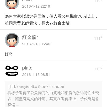
110
2016-1-12 22:19
為何大家都認定是母魚，個人看公魚機會70%以上，
並同意曹老師看法，長大花紋會太散
紅金龍1
#
111
2016-1-13 05:46
好奇
plato
#
112
2016-1-13 08:51
引用:
shengdau 發表於 2016-1-12 07:59
看樣子遺傳了公魚漂亮的白質地和部份的散緋特性比較
多，體型有媽媽的味道。其實在遺傳學上，子代總是會
有偏 ...