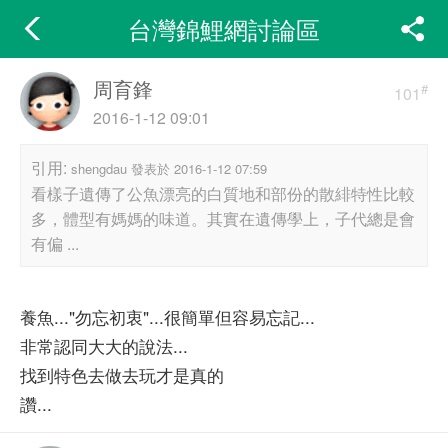
台灣錦鯉網討論區
周育鋒
#
101
2016-1-12 09:01
引用:
shengdau 發表於 2016-1-12 07:59
看樣子遺傳了公魚漂亮的白質地和部份的散緋特性比較
多，體型有媽媽的味道。其實在遺傳學上，子代總是會
有偏 ...
養魚..."勿忘初衷"...很簡單但容易忘記...
非常認同大大的說法...
找到特色去做去玩才是真的
讚...