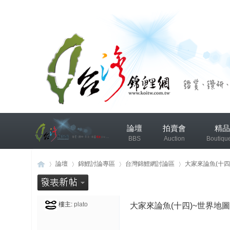
兴
論壇
拍賣會
精品
趣
BBS
Auction
Boutiqu
小
组
錦鯉協會專區
錦鯉討論
論壇
錦鯉討論專區
台灣錦鯉網討論區
大家來論魚(十四
发
布
樓主:
plato
大家來論魚(十四)~世界地圖
台
»
›
›
›
微