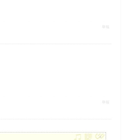
舉報
舉報
x