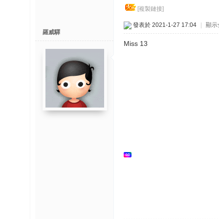
博
[複製鏈接]
發表於 2021-1-27 17:04
|
顯示
快
羅威驛
Miss 13
速
淘
帖
灣
精
彩
导
读
帮
錦
助
中
心