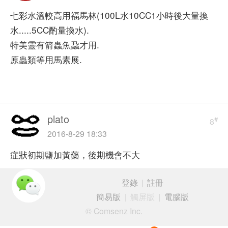
七彩水溫較高用福馬林(100L水10CC1小時後大量換
水.....5CC酌量換水).
特美靈有箭蟲魚蝨才用.
原蟲類等用馬素展.
plato
#
8
2016-8-29 18:33
症狀初期鹽加黃藥，後期機會不大
登錄
|
註冊
簡易版
|
觸屏版
|
電腦版
© Comsenz Inc.