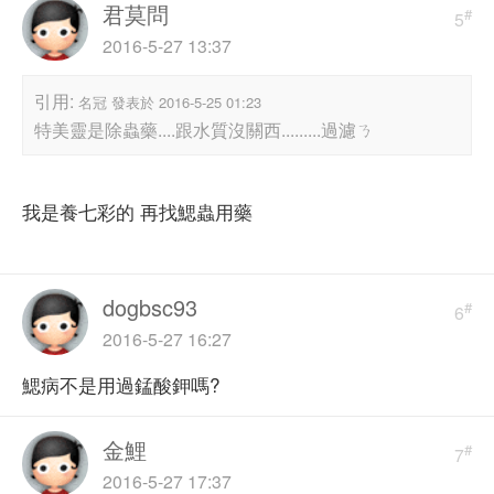
君莫問
#
5
2016-5-27 13:37
引用:
名冠 發表於 2016-5-25 01:23
特美靈是除蟲藥....跟水質沒關西.........過濾ㄋ
我是養七彩的 再找鰓蟲用藥
dogbsc93
#
6
2016-5-27 16:27
鰓病不是用過錳酸鉀嗎?
金鯉
#
7
2016-5-27 17:37