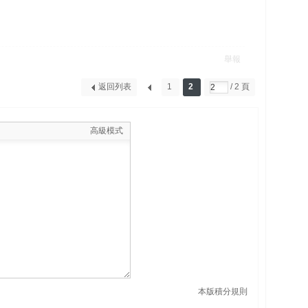
舉報
返回列表
1
2
/ 2 頁
高級模式
本版積分規則