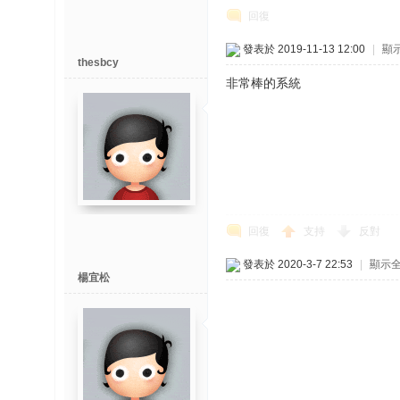
回復
榜
發表於 2019-11-13 12:00
|
顯
上
thesbcy
非常棒的系統
名
鯉
单
回復
支持
反對
發表於 2020-3-7 22:53
|
顯示
網
楊宜松