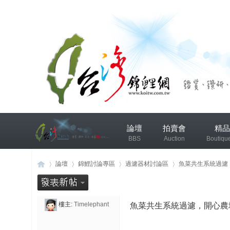
兴
論壇
拍賣會
精品
趣
BBS
Auction
Boutiqu
小
组
錦鯉協會專區
錦鯉討論
論壇
錦鯉討論專區
過濾器材討論區
魚菜共生系統過濾，
发
布
樓主:
Timelephant
魚菜共生系統過濾，開心農
台
»
›
›
›
微