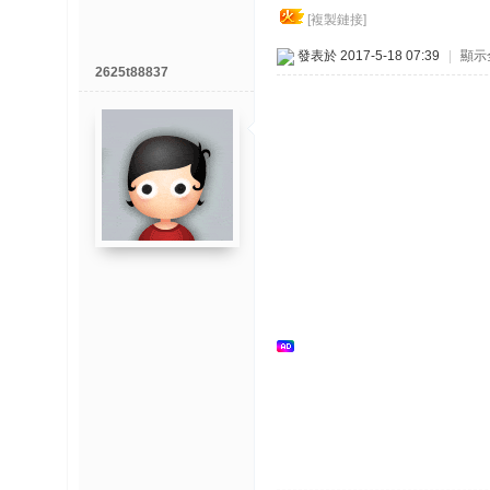
博
[複製鏈接]
發表於 2017-5-18 07:39
|
顯示
快
2625t88837
速
淘
帖
灣
精
彩
导
读
帮
錦
助
中
心