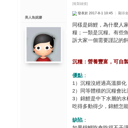
博
[複製鏈接]
發表於 2017-8-1 10:45
|
顯示
美人魚妮娜
快
同樣是錦鯉，為什麼人
速
糧；一類是沉糧。有些
淘
訴大家一個需要謹記的
帖
灣
精
沉糧：營養豐富，可自
彩
导
優點
：
读
1
）沉糧沒經過高溫膨化
2
）同等體積的沉糧會比
3
）錦鯉是中下水層的水
帮
錦
吃得多動得少，錦鯉怎
助
中
缺陷
：
心
如果錦鯉吃食吃得不干