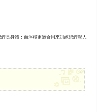
錦鯉長身體；而浮糧更適合用來訓練錦鯉親人
x