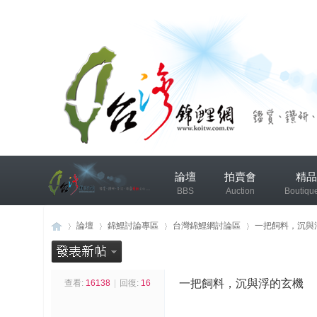
兴
論壇
拍賣會
精品
趣
BBS
Auction
Boutiqu
小
组
錦鯉協會專區
錦鯉討論
論壇
錦鯉討論專區
台灣錦鯉網討論區
一把飼料，沉與
发
布
一把飼料，沉與浮的玄機
查看:
16138
|
回復:
16
台
»
›
›
›
微