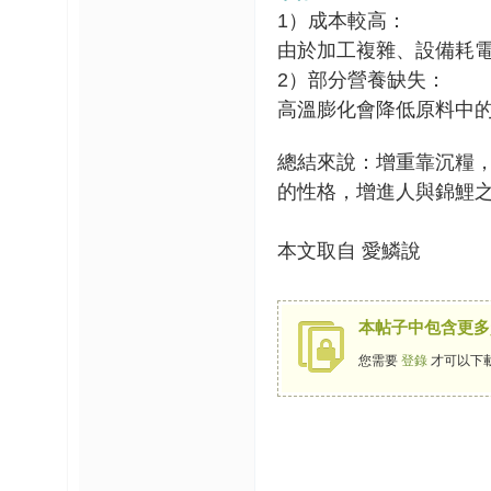
1
）成本較高：
由於加工複雜、設備耗
2
）部分營養缺失：
高溫膨化會降低原料中
總結來說：增重靠沉糧
的性格，增進人與錦鯉
本文取自 愛鱗說
本帖子中包含更多
您需要
登錄
才可以下