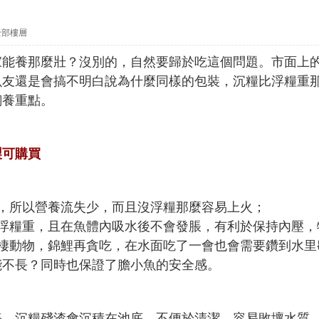
全部樓層
家能養那麼壯？沒別的，自然要歸於吃這個問題。市面上
魚友還是會搞不明白說為什麼同樣的包裝，沉糧比浮糧重
飼養重點。
製可購買
，所以營養流失少，而且沒浮糧那麼容易上火；
浮糧重，且在魚體內吸水後不會發脹，有利於保持內壓，
棲動物，錦鯉再貪吃，在水面吃了一會也會需要鑽到水里
能不長？同時也保證了膽小魚的安全感。
淨，沉糧殘渣會沉積在池底，不便於清潔，容易敗壞水質