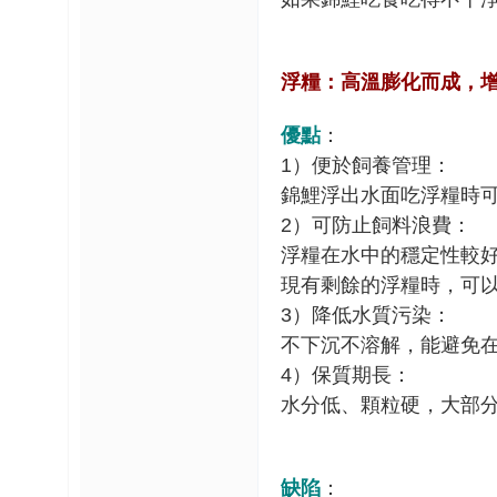
榜
上
浮糧：高溫膨化而成，
名
鯉
優點
：
单
1
）便於飼養管理：
錦鯉浮出水面吃浮糧時
2
）可防止飼料浪費：
浮糧在水中的穩定性較
現有剩餘的浮糧時，可
3
）降低水質污染：
不下沉不溶解，能避免
網
4
）保質期長：
水分低、顆粒硬，大部
缺陷
：