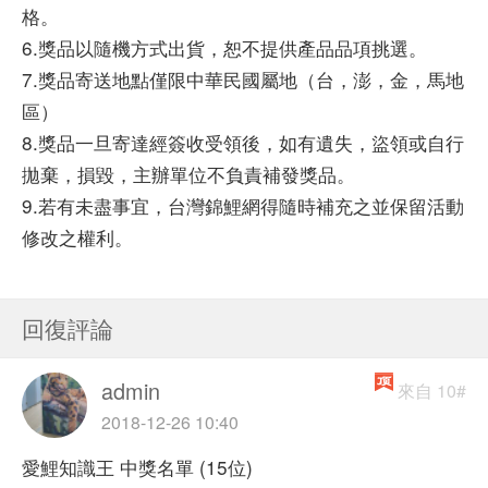
格。
6.獎品以隨機方式出貨，恕不提供產品品項挑選。
7.獎品寄送地點僅限中華民國屬地（台，澎，金，馬地
區）
8.獎品一旦寄達經簽收受領後，如有遺失，盜領或自行
拋棄，損毀，主辦單位不負責補發獎品。
9.若有未盡事宜，台灣錦鯉網得隨時補充之並保留活動
修改之權利。
回復評論
admin
來自 10#
2018-12-26 10:40
愛鯉知識王 中獎名單 (15位)