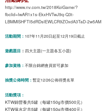
http://www.nv.com.tw/2018KoiGame/?
fbclid=IwAR1x1s-EkxHVTwJ9q-Q3t-
LBMMlSHFTI5dRDsIEWLCR9ZOxdA3TaD-2w5AM
活動期間：
107年11月20日起至12月19日截止
：
遊戲題目
四大主題(一主題各五小題)
參加資格：
不限台錦網會員皆可參加
抽獎公佈時間
：
暫定12/26公佈得獎名單
活動獎項：
KTW錦營養共5罐（每罐150g市價500元）
KTW保水定共5罐（每罐150g市價400元）