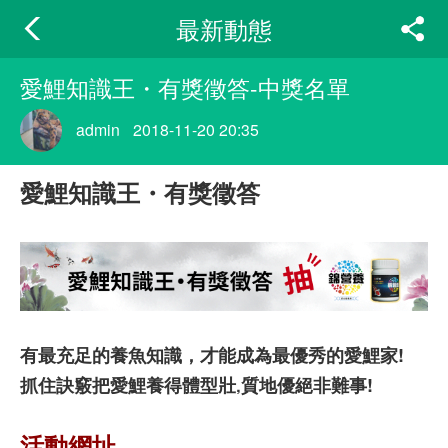
最新動態
愛鯉知識王・有獎徵答-中獎名單
admin
2018-11-20 20:35
愛鯉知識王・有獎徵答
有最充足的養魚知識，才能成為最優秀的愛鯉家!
抓住訣竅把愛鯉養得體型壯‚質地優絕非難事!
活動網址