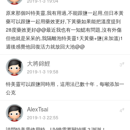
2019-1-3 19:04
原來那個叫特美靈,我有用過,不能跟鹽一起用,但日本黃
藥可以跟鹽一起用藥效更好,下黃藥如果能把溫度提到
28度藥效更好@@最近我也有一知鰓有問題,沒有外傷
但他就是呆呆的,我隔離泡特美靈1天黃藥+鹽(未加溫)1
週後感覺他回復活力就放回大池@@
大將錦鯉
#
3
2019-1-3 19:58
特美靈可以跟鹽同時用，這用法已數十年，每噸添加一
公克
AlexTsai
#
4
2019-1-3 22:55
請問特美靈使用時，UV燈需要關掉嗎？謝謝！