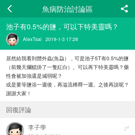
魚病防治討論區
池子有0.5%的鹽，可以下特美靈嗎？
AlexTsai
2019-1-3 17:28
居然給我看到體外蟲(魚蝨），可是池子5T有0.5%的鹽
（前幾天爛鰓掛了一隻紅白）。可以再下特美靈嗎？藥
性會被加強還是減弱呢？
或是要等鹽浴一週後，再溢流稀釋一週。之後再說呢？
謝謝大家！
回復評論
李子學
#
2