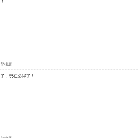
了！
全部樓層
爽了，勢在必得了！