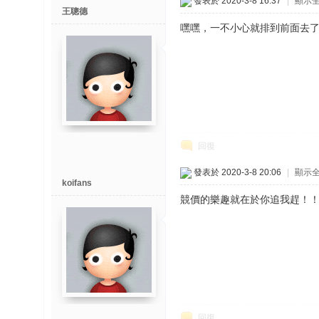
發表於 2020-3-8 16:37
|
顯示
王聰德
嘿嘿，一不小心就排到前面去
回復
發表於 2020-3-8 20:06
|
顯示
koifans
競價的樂趣就在於你追我趕！
回復