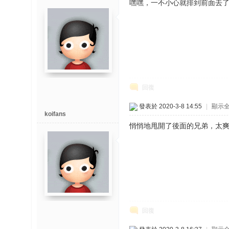
嘿嘿，一不小心就排到前面去
回復
發表於 2020-3-8 14:55
|
顯示
koifans
悄悄地甩開了後面的兄弟，太
回復