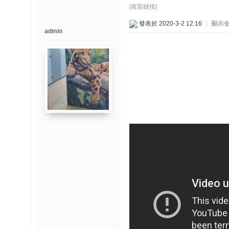
博
[複製鏈接]
發表於 2020-3-2 12:16
|
顯示
admin
快
速
淘
帖
灣
精
彩
导
读
帮
錦
助
中
心