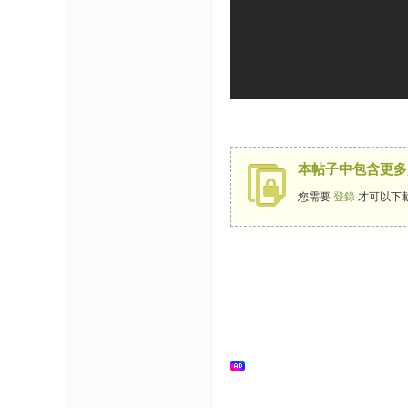
榜
上
名
鯉
单
本帖子中包含更多
您需要
登錄
才可以下
網