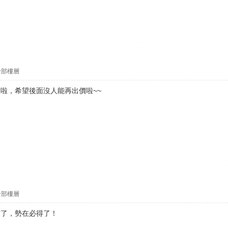
全部樓層
啦，希望後面沒人能再出價啦~~
全部樓層
爽了，勢在必得了！