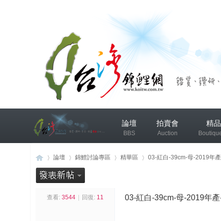
兴
論壇
拍賣會
精品
趣
BBS
Auction
Boutiqu
小
组
錦鯉協會專區
錦鯉討論
論壇
錦鯉討論專區
精華區
03-紅白-39cm-母-2019年產-
发
布
03-紅白-39cm-母-2019年產
查看:
3544
|
回復:
11
台
»
›
›
›
微