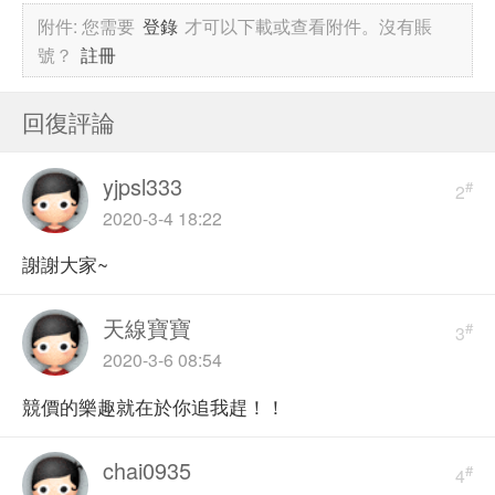
附件:
您需要
登錄
才可以下載或查看附件。沒有賬
號？
註冊
回復評論
yjpsl333
#
2
2020-3-4 18:22
謝謝大家~
天線寶寶
#
3
2020-3-6 08:54
競價的樂趣就在於你追我趕！！
chai0935
#
4