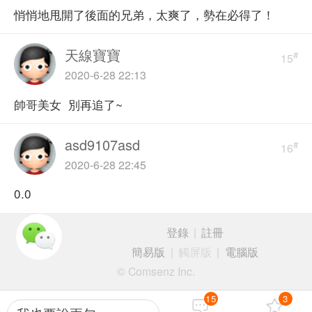
悄悄地甩開了後面的兄弟，太爽了，勢在必得了！
天線寶寶
#
15
2020-6-28 22:13
帥哥美女 別再追了~
asd9107asd
#
16
2020-6-28 22:45
0.0
登錄
|
註冊
簡易版
|
觸屏版
|
電腦版
© Comsenz Inc.
15
3