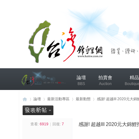
兴
論壇
拍賣會
精品
趣
BBS
Auction
Boutiqu
小
组
錦鯉協會專區
錦鯉討論
論壇
最新活動專區
最新動態
感謝! 超越III 2020元大
发
布
感謝! 超越III 2020元大錦
查看:
6919
|
回復:
7
台
»
›
›
›
微