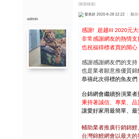
博
[複製鏈接]
發表於 2020-6-28 22:22
|
顯示
admin
快
速
感謝! 超越III 2020
淘
非常感謝網友的熱情支
帖
也祝福得標者買的開心
灣
感謝感謝網友們的支持
精
也是業者願意推優質錦
彩
恭禧此次得標的魚友們
导
读
台錦網會繼續扮演業者
秉持著誠信、專業、品
帮
讓愛好家用最簡單、最
錦
助
中
輔助業者推廣行銷錦鯉
心
台灣錦鯉網會以最大的