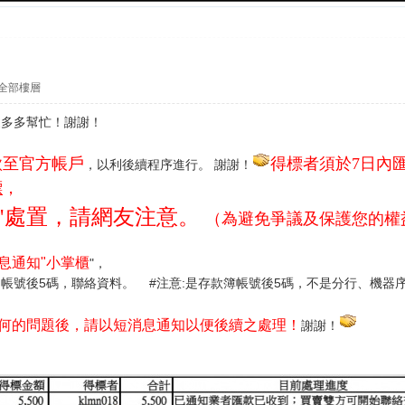
全部樓層
家多多幫忙！謝謝！
款至官方帳戶
得標者須於7日內匯
，以利後續程序進行。 謝謝！
標
，
"處置，請網友注意。
（為避免爭議及保護您的權
息通知"小掌櫃
"，
帳號後5碼，聯絡資料。 #注意:是存款簿帳號後5碼，不是分行、機器序號
何的問題後，請以短消息通知以便後續之處理！
謝謝！