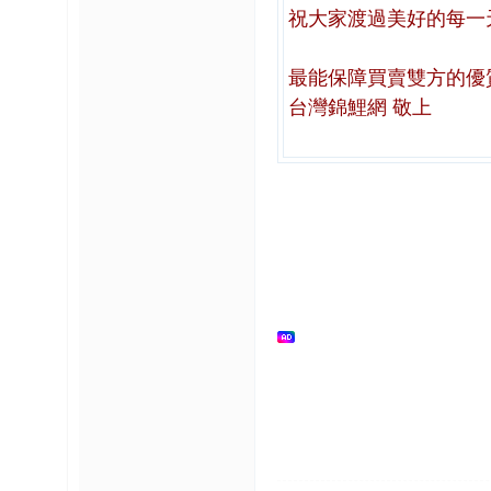
祝大家渡過美好的每一
榜
上
最能保障買賣雙方的優
名
台灣錦鯉網 敬上
鯉
单
網