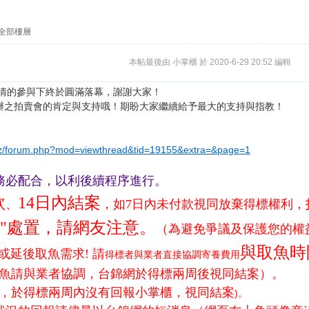
全部樓層
本帖最後由 小掌櫃 於 2020-6-29 20:52 編輯
情的參與下終於圓滿落幕，謝謝大家！
辦之拍賣會的肯定與支持哦！期盼大家繼續給予最大的支持與指教！
cuz/forum.php?mod=viewthread&tid=19155&extra=&page=1
務必配合，以利後續程序進行。
款
14日內結案
、
，如7日內未付款視同放棄得標權利，
則"處置，請網友注意。
（為避免爭議及保護您的權
與取魚時
或延後取魚需求! 請
得標者與業者直接協調
寄養費用
魚請與業者協調，台錦網於得標兩周後視同結案）。
，於得標兩周內沒有回報小掌櫃，視同結案
)。