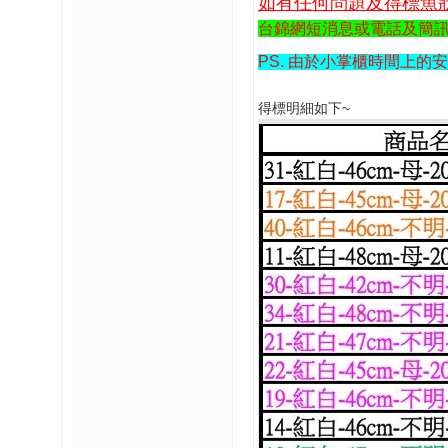
如有任何問題及得標魚
台錦網短消息或電話及簡
PS. 由於小掌櫃時間上
得標明細如下~