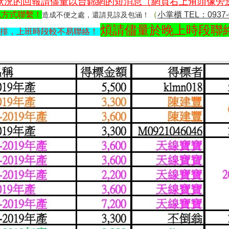
狀況的回報請儘量以台錦網的短消息（網頁右上角頭像旁
訊方式聯繫！
（
小掌櫃 TEL：0937-0
造成不便之處，還請見諒及包涵！
煩請儘量於晚上時段聯
的安排，上班時段較不易聯絡！