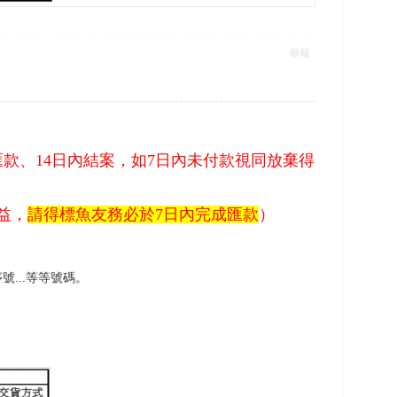
舉報
款、14日內結案
，如7日內未付款視同放棄得
益，
請得標魚友務必於7日內完成匯款
）
...等等號碼。