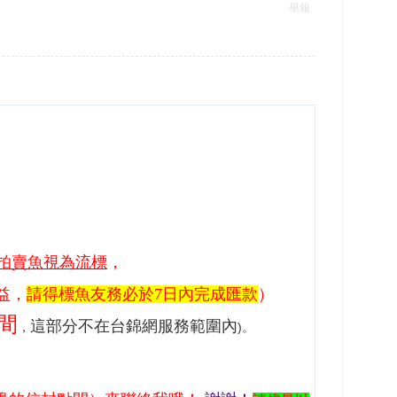
舉報
拍賣魚視為流標
，
益，
請得標魚友務必於7日內完成匯款
）
間
這部分不在台錦網服務範圍內
，
)。