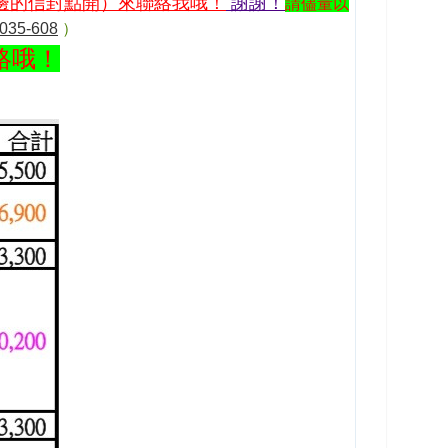
邊的信封點開）來聯絡我哦！
謝謝！
請儘量以
35-608
）
絡哦！