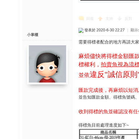
回復
支持
反對
發表於 2020-6-30 22:27
|
顯示
小掌櫃
需要得標者配合的地方再請大
麻煩儘快將得標金額匯
標權利，
拍賣魚視為流
違反"誠信原則
並依
匯款完成後，再麻煩以短消
並告知匯款金額、得標魚號碼、
收到得標的魚並確認沒有任
得標魚目前處理進度如下~