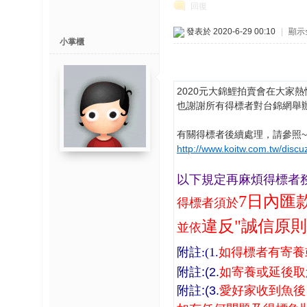
回復
發表於 2020-6-29 00:10
|
顯示
小掌櫃
2020元大錦鯉拍賣會
在大家熱
也謝謝所有得標者對台錦網舉
有關得標者後續處理，請參照~
http://www.koitw.com.tw/dis
以下規定再麻煩得標者
7日內匯
得標者須於
違反"誠信原
並依
附註:(1.
如
得標者有
寄養
附註:(2.
如寄養或延後取
附註:(3.
愛好家收到魚後