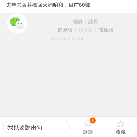
去年去阪井標回來的昭和，目前60部
登錄
|
註冊
簡易版
|
觸屏版
|
電腦版
© Comsenz Inc.
1
我也要說兩句
評論
收藏