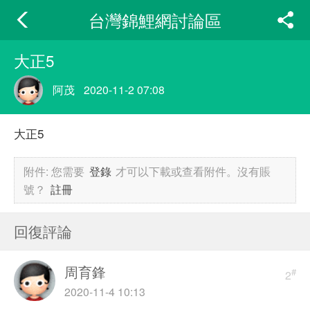
台灣錦鯉網討論區
大正5
阿茂
2020-11-2 07:08
大正5
附件:
您需要
登錄
才可以下載或查看附件。沒有賬
號？
註冊
回復評論
周育鋒
#
2
2020-11-4 10:13