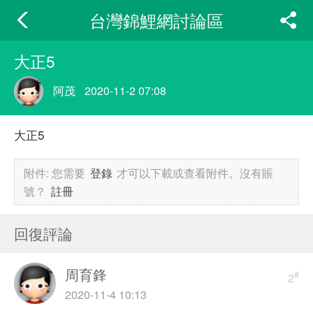
台灣錦鯉網討論區
大正5
阿茂
2020-11-2 07:08
大正5
附件:
您需要
登錄
才可以下載或查看附件。沒有賬
號？
註冊
回復評論
周育鋒
#
2
2020-11-4 10:13