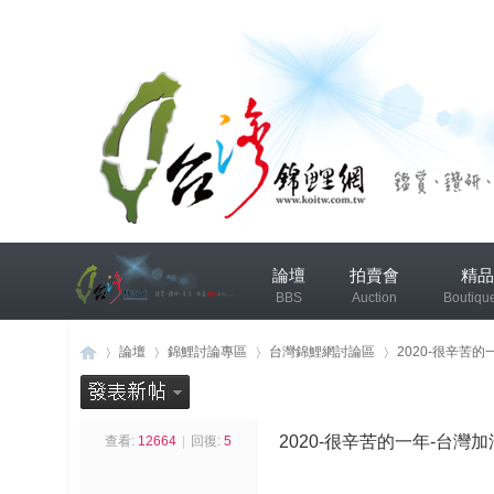
兴
論壇
拍賣會
精品
趣
BBS
Auction
Boutiqu
小
组
錦鯉協會專區
錦鯉討論
論壇
錦鯉討論專區
台灣錦鯉網討論區
2020-很辛苦的
发
布
2020-很辛苦的一年-台灣加
查看:
12664
|
回復:
5
台
»
›
›
›
微