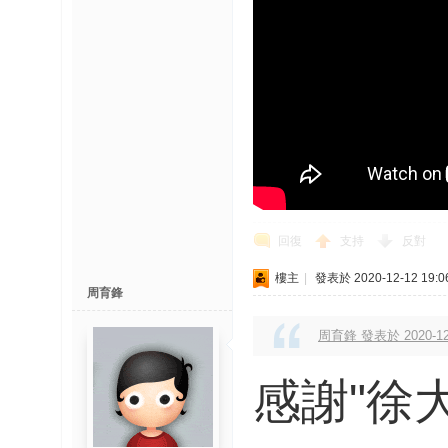
回復
支持
反對
樓主
|
發表於 2020-12-12 19:0
周育鋒
周育鋒 發表於 2020-12-
感謝"徐