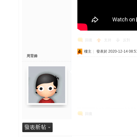
回復
支持
反對
樓主
|
發表於 2020-12-14 08:5
周育鋒
回復