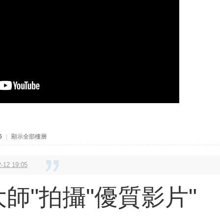
6
|
顯示全部樓層
12 19:05
大師"拍攝"優質影片"