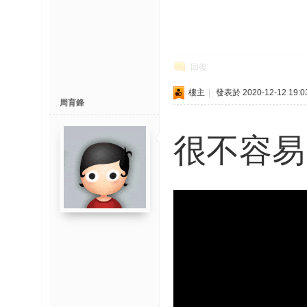
榜
上
名
回復
鯉
单
樓主
|
發表於 2020-12-12 19:0
周育鋒
很不容易
網