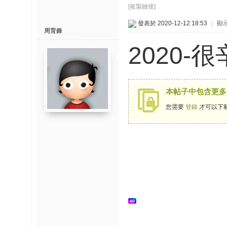
博
[複製鏈接]
發表於 2020-12-12 18:53
|
顯
周育鋒
快
速
2020-
淘
帖
灣
本帖子中包含更多
精
您需要
登錄
才可以下
彩
导
读
帮
錦
助
中
心