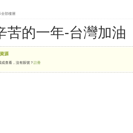
示全部樓層
很辛苦的一年-台灣加油
資源
載或查看，沒有賬號？
註冊