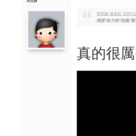
周育鋒
周育鋒 發表於 2020-12-
感謝"徐大師"拍攝"優
真的很厲