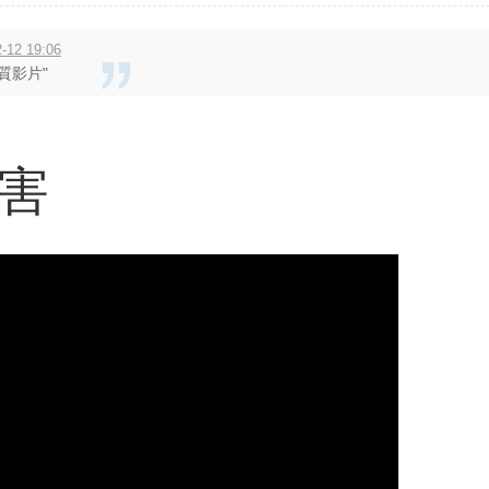
12 19:06
質影片"
害