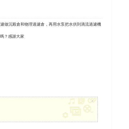
過濾做沉殿倉和物理過濾倉，再用水泵把水供到滴流過濾機
行嗎？感謝大家
x