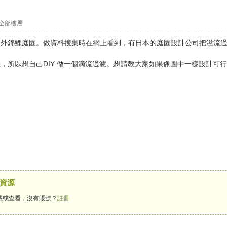
全部樓層
戶外錦鯉庭園。做資料搜集時在網上看到，有日本的庭園設計公司把溢流
，所以想自己DIY 做一個滴流過濾。想請教大家如果像圖中一樣設計可
資源
載或查看，沒有賬號？
註冊