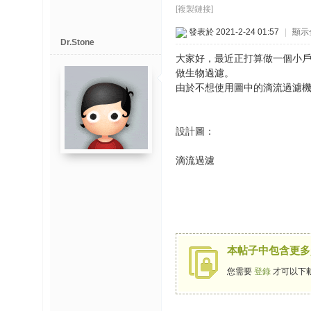
博
[複製鏈接]
發表於 2021-2-24 01:57
|
顯示
Dr.Stone
快
大家好，最近正打算做一個小
速
做生物過濾。
淘
由於不想使用圖中的滴流過濾機
帖
灣
設計圖：
精
滴流過濾
彩
导
读
帮
錦
本帖子中包含更多
助
您需要
登錄
才可以下
中
心