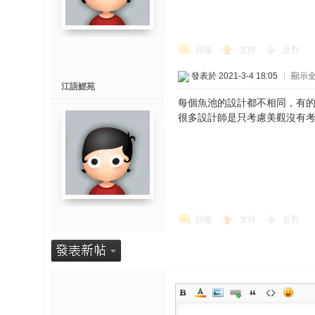
回復
支持
反對
發表於 2021-3-4 18:05
|
顯示
江語鯉苑
每個魚池的設計都不相同，有
很多設計師是只考慮美觀沒有考
回復
支持
反對