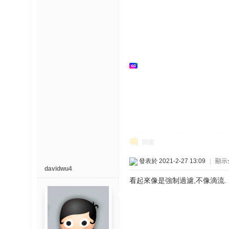
榜
上
名
鯉
单
回復
網
發表於 2021-2-27 13:09
|
顯示
davidwu4
看起來像是強制過濾,不像滴流.