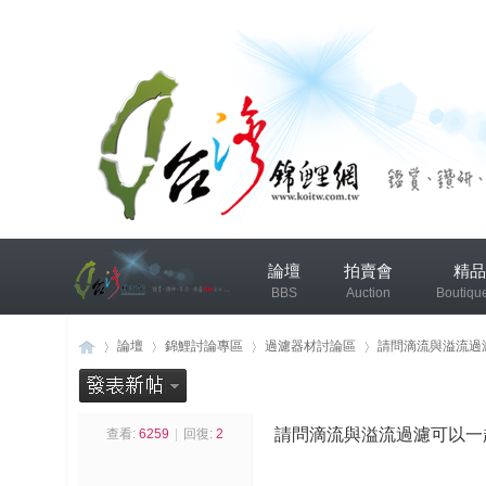
兴
論壇
拍賣會
精品
趣
BBS
Auction
Boutiqu
小
组
錦鯉協會專區
錦鯉討論
論壇
錦鯉討論專區
過濾器材討論區
請問滴流與溢流過
发
布
請問滴流與溢流過濾可以一
查看:
6259
|
回復:
2
台
»
›
›
›
微