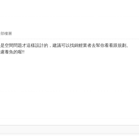
全部樓層
的是空間問題才這樣設計的，建議可以找錦鯉業者去幫你看看跟規劃。
慮養魚的喔!!