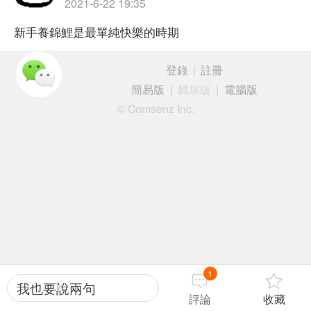
2021-6-22 19:35
新手養錦鯉是最單純快樂的時期
登錄
|
註冊
簡易版
|
觸屏版
|
電腦版
© Comsenz Inc.
1
我也要說兩句
評論
收藏