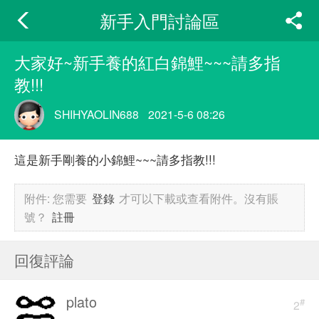
新手入門討論區
大家好~新手養的紅白錦鯉~~~請多指
教!!!
SHIHYAOLIN688
2021-5-6 08:26
這是新手剛養的小錦鯉~~~請多指教!!!
附件:
您需要
登錄
才可以下載或查看附件。沒有賬
號？
註冊
回復評論
plato
#
2