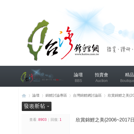
兴
論壇
拍賣會
精品
趣
BBS
Auction
Boutiqu
小
组
錦鯉協會專區
錦鯉討論
論壇
錦鯉討論專區
台灣錦鯉網討論區
欣賞錦鯉之美{20
发
布
欣賞錦鯉之美{2006~201
查看:
8903
|
回復:
1
台
»
›
›
›
微