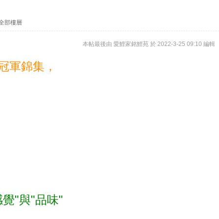
全部樓層
本帖最後由 愛鯉家銘鯉苑 於 2022-3-25 09:10 編輯
本總冠軍錦集，
覺"與"品味"