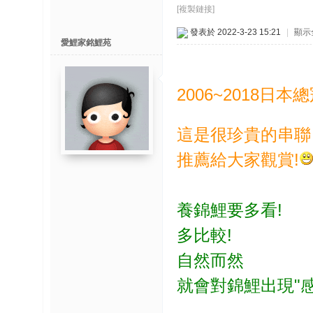
博
[複製鏈接]
發表於 2022-3-23 15:21
|
顯示
愛鯉家銘鯉苑
快
速
淘
2006~2018日
帖
灣
這是很珍貴的串聯
精
推薦給大家觀賞!
彩
导
读
養錦鯉要多看!
多比較!
帮
錦
自然而然
助
中
就會對錦鯉出現"感
心