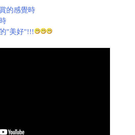
賞的感覺時
時
美好"!!!