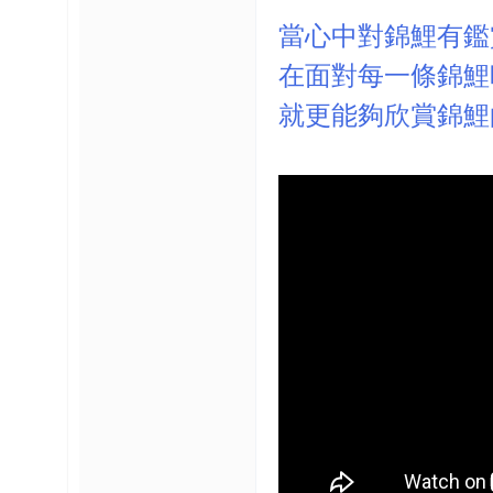
當心中對錦鯉有鑑
榜
在面對每一條錦鯉
上
名
就更能夠欣賞錦鯉的"
鯉
单
網