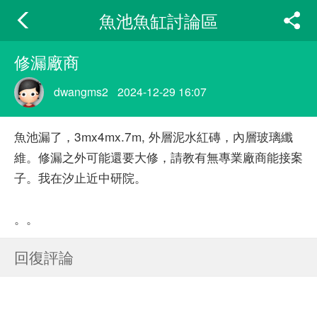
魚池魚缸討論區
修漏廠商
dwangms2
2024-12-29 16:07
魚池漏了，3mx4mx.7m, 外層泥水紅磚，內層玻璃纖
維。修漏之外可能還要大修，請教有無專業廠商能接案
子。我在汐止近中研院。
。。
回復評論