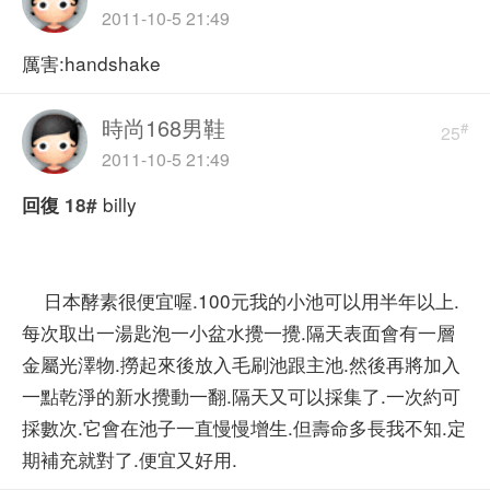
2011-10-5 21:49
厲害:handshake
時尚168男鞋
#
25
2011-10-5 21:49
billy
回復
18#
日本酵素很便宜喔.100元我的小池可以用半年以上.
每次取出一湯匙泡一小盆水攪一攪.隔天表面會有一層
金屬光澤物.撈起來後放入毛刷池跟主池.然後再將加入
一點乾淨的新水攪動一翻.隔天又可以採集了.一次約可
採數次.它會在池子一直慢慢增生.但壽命多長我不知.定
期補充就對了.便宜又好用.