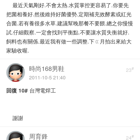
最近天氣剛好.不會太熱.水質掌控更容易了.你要先
把菌相養好.然後維持好菌優勢.定期補充效酵素或紅光
合菌.若有養很多水草.建議幫晚那餐不要餵.總之你慢慢
試.仔細觀察.一定會找到平衡點.不要讓水質失衡就好.
飼料也有關係.最近我有做一些調整.下ㄍ月拍出來給大
家驗收喔.
時尚168男鞋
#
23
2011-10-5 21:40
台灣電焊工
回復
10#
謝謝
周育鋒
#
24