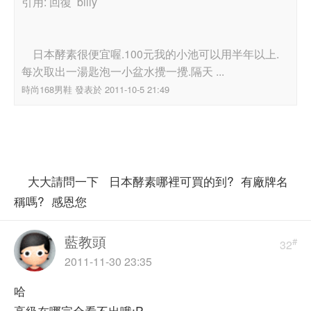
引用: 回復 billy
日本酵素很便宜喔.100元我的小池可以用半年以上.
每次取出一湯匙泡一小盆水攪一攪.隔天 ...
時尚168男鞋 發表於 2011-10-5 21:49
大大請問一下 日本酵素哪裡可買的到? 有廠牌名
稱嗎? 感恩您
藍教頭
#
32
2011-11-30 23:35
哈
高級在哪完全看不出哦;P