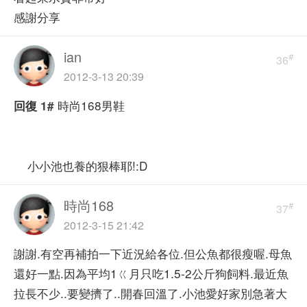
感謝分享
ian
#
36
2012-3-13 20:39
時尚168男鞋
回復
1#
小小池也養的狠棒耶!:D
時尚168
#
37
2012-3-15 21:42
謝謝.有空再補拍一下近況給各位.但公魚都很瘦喔.母魚
還好一點.因為平均1ㄍ月只吃1.5-2公斤狗飼料.最近魚
拉長不少..要變擠了..開春回溫了.小池愛好家別急著大