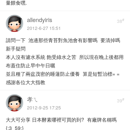
量餵食嘿.
allendyiris
#
38
2012-6-27 15:51
請問一下 池邊那些青苔對魚池會有影響嗎 要清掉嗎
新手疑問
本人沒有濾水系統 飽受綠水之苦 所以現在晚上後都用
布蓋住防止早中午日曬
並且種了兩盆茂密的睡蓮防止優養 算是短暫治標= =
感謝各位大大指教
孝ㄟ
#
39
2012-9-25 17:25
大大可分享 日本酵素哪裡可買的到? 有廠牌名稱嗎
{:3_59:}