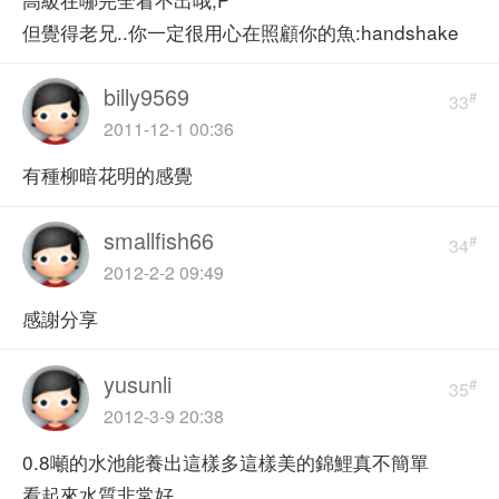
但覺得老兄..你一定很用心在照顧你的魚:handshake
billy9569
#
33
2011-12-1 00:36
有種柳暗花明的感覺
smallfish66
#
34
2012-2-2 09:49
感謝分享
yusunli
#
35
2012-3-9 20:38
0.8噸的水池能養出這樣多這樣美的錦鯉真不簡單
看起來水質非常好