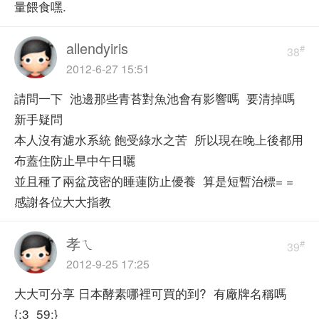
量餵食嘿.
allendyiris
#
38
2012-6-27 15:51
請問一下 池邊那些青苔對魚池會有影響嗎 要清掉嗎
新手疑問
本人沒有濾水系統 飽受綠水之苦 所以現在晚上後都用
布蓋住防止早中午日曬
並且種了兩盆茂密的睡蓮防止優養 算是短暫治標= =
感謝各位大大指教
孝ㄟ
#
39
2012-9-25 17:25
大大可分享 日本酵素哪裡可買的到? 有廠牌名稱嗎
{:3_59:}