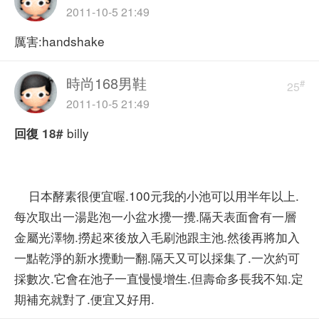
2011-10-5 21:49
厲害:handshake
時尚168男鞋
#
25
2011-10-5 21:49
billy
回復
18#
日本酵素很便宜喔.100元我的小池可以用半年以上.
每次取出一湯匙泡一小盆水攪一攪.隔天表面會有一層
金屬光澤物.撈起來後放入毛刷池跟主池.然後再將加入
一點乾淨的新水攪動一翻.隔天又可以採集了.一次約可
採數次.它會在池子一直慢慢增生.但壽命多長我不知.定
期補充就對了.便宜又好用.