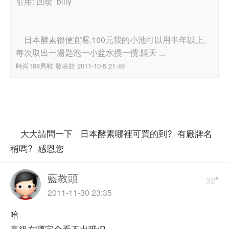
引用: 回復 billy
日本酵素很便宜喔.100元我的小池可以用半年以上.
每次取出一湯匙泡一小盆水攪一攪.隔天 ...
時尚168男鞋 發表於 2011-10-5 21:49
大大請問一下 日本酵素哪裡可買的到? 有廠牌名
稱嗎? 感恩您
藍教頭
#
32
2011-11-30 23:35
哈
高級在哪完全看不出哦;P