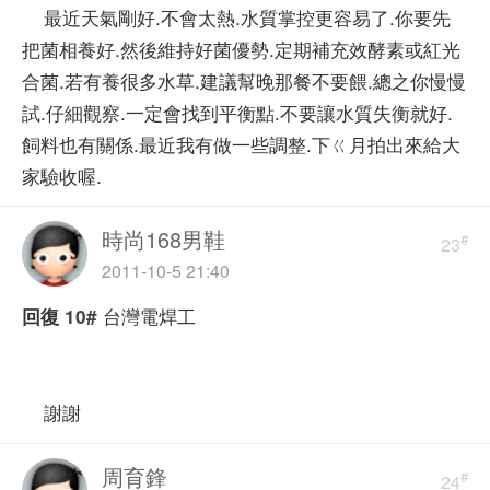
最近天氣剛好.不會太熱.水質掌控更容易了.你要先
把菌相養好.然後維持好菌優勢.定期補充效酵素或紅光
合菌.若有養很多水草.建議幫晚那餐不要餵.總之你慢慢
試.仔細觀察.一定會找到平衡點.不要讓水質失衡就好.
飼料也有關係.最近我有做一些調整.下ㄍ月拍出來給大
家驗收喔.
時尚168男鞋
#
23
2011-10-5 21:40
台灣電焊工
回復
10#
謝謝
周育鋒
#
24