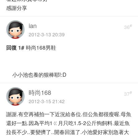
感謝分享
ian
#
36
2012-3-13 20:39
時尚168男鞋
回復
1#
小小池也養的狠棒耶!:D
時尚168
#
37
2012-3-15 21:42
謝謝.有空再補拍一下近況給各位.但公魚都很瘦喔.母魚
還好一點.因為平均1ㄍ月只吃1.5-2公斤狗飼料.最近魚
拉長不少..要變擠了..開春回溫了.小池愛好家別急著大