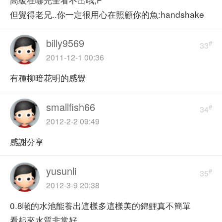
但覺得老兄..你一定很用心在照顧你的魚:handshake
billy9569
#
33
2011-12-1 00:36
有種柳暗花明的感覺
smallfish66
#
34
2012-2-2 09:49
感謝分享
yusunli
#
35
2012-3-9 20:38
0.8噸的水池能養出這樣多這樣美的錦鯉真不簡單
看起來水質非常好