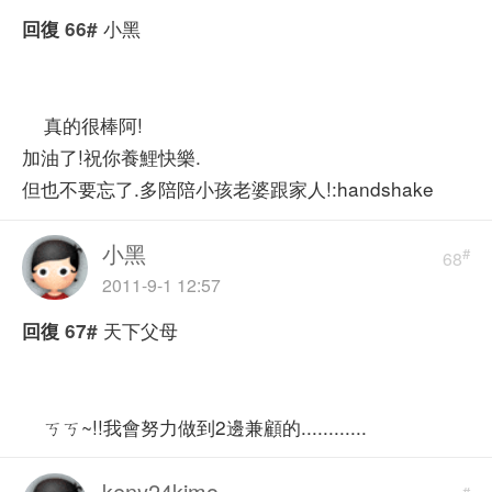
小黑
回復
66#
真的很棒阿!
加油了!祝你養鯉快樂.
但也不要忘了.多陪陪小孩老婆跟家人!:handshake
小黑
#
68
2011-9-1 12:57
天下父母
回復
67#
ㄎㄎ~!!我會努力做到2邊兼顧的............
keny24kimo
#