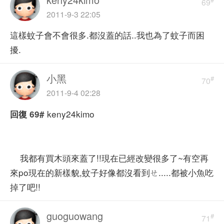
69
2011-9-3 22:05
這樣蚊子會不會很多.都沒蓋的話..我也為了蚊子而困
擾.
小黑
#
70
2011-9-4 02:28
keny24kimo
回復
69#
我都有買木頭來蓋了!!現在已經改變很多了~有空再
來po現在的新樣貌,蚊子好像都沒看到ㄝ.....都被小魚吃
掉了吧!!
guoguowang
#
71