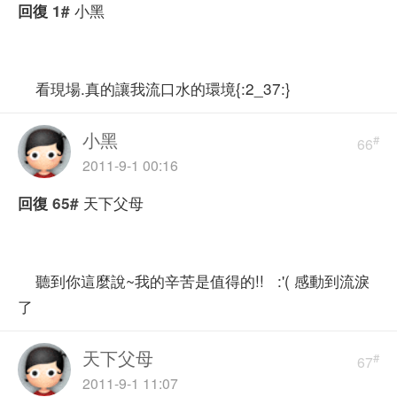
小黑
回復
1#
看現場.真的讓我流口水的環境{:2_37:}
小黑
#
66
2011-9-1 00:16
天下父母
回復
65#
聽到你這麼說~我的辛苦是值得的!! :'( 感動到流淚
了
天下父母
#
67
2011-9-1 11:07