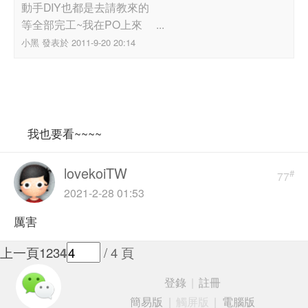
動手DIY也都是去請教來的
等全部完工~我在PO上來 ...
小黑 發表於 2011-9-20 20:14
我也要看~~~~
lovekoiTW
#
77
2021-2-28 01:53
厲害
上一頁
1
2
3
4
/ 4 頁
登錄
|
註冊
簡易版
|
觸屏版
|
電腦版