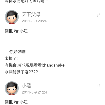
等你水管配好的圖片唷^^
天下父母
#
3
2011-8-9 20:26
小江
回復
2#
你好強喔!
太棒了!
有機會.貞想現場看看!:handshake
水開始動了沒????
小黑
#
4
2011-8-9 21:24
小江
回復
2#