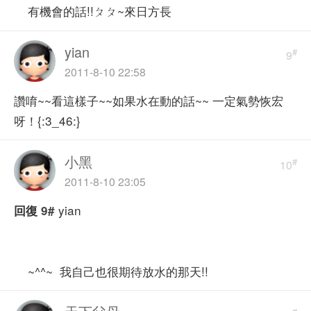
有機會的話!!ㄆㄆ~來日方長
yian
#
9
2011-8-10 22:58
讚唷~~看這樣子~~如果水在動的話~~ 一定氣勢恢宏
呀！{:3_46:}
小黑
#
10
2011-8-10 23:05
yian
回復
9#
~^^~ 我自己也很期待放水的那天!!