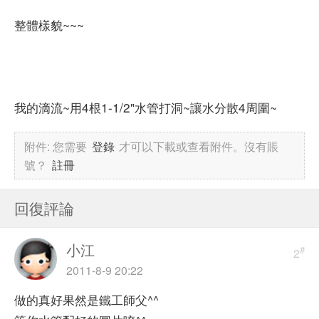
整體樣貌~~~
我的滴流~用4根1-1/2"水管打洞~讓水分散4周圍~
附件:
您需要
登錄
才可以下載或查看附件。沒有賬
號？
註冊
回復評論
小江
#
2
2011-8-9 20:22
做的真好果然是鐵工師父^^