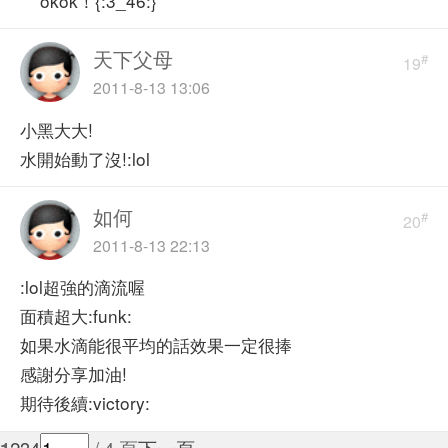
okok！{:3_46:}
天下父母
#
19
2011-8-13 13:06
小黑大大!
水開始動了沒!:lol
如何
#
20
2011-8-13 22:13
:lol超強的滴流喔
面積超大:funk:
如果水滴能很平均的話效果一定很捧
感謝分享加油!
期待後續:victory:
2
3
4
/ 4 頁
下一頁