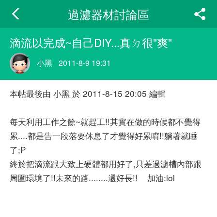
過濾器材討論區
滴流以完成~自己DIY...真ㄉ很"爽"
小黑
2011-8-9 19:31
本帖最後由 小黑 於 2011-8-15 20:05 編輯
每天利用工作之餘~就趕工!!其實在做的時候都不覺得
累....都是告一段落要休息了才覺得好累唷!!躺著就睡
了;P
終於把滴流跟大致上硬體都用好了,只差過濾槽內部跟
周圍環境了!!未來的路........還好長!! 加油:lol