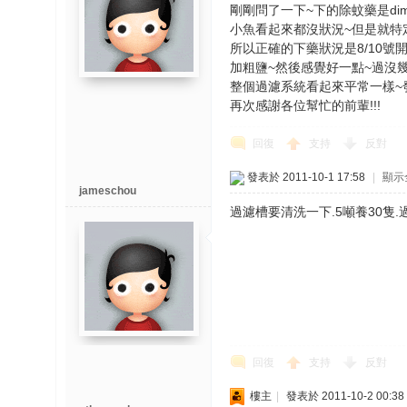
剛剛問了一下~下的除蚊藥是dim
小魚看起來都沒狀況~但是就特定
所以正確的下藥狀況是8/10號開
加粗鹽~然後感覺好一點~過沒幾
整個過濾系統看起來平常一樣~發
再次感謝各位幫忙的前輩!!!
回復
支持
反對
發表於 2011-10-1 17:58
|
顯示
jameschou
過濾槽要清洗一下.5噸養30隻
回復
支持
反對
樓主
|
發表於 2011-10-2 00:38