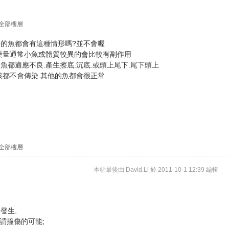
全部樓層
的魚都會有這種情形嗎?並不會喔
藥量通常小魚或體質較異的會比較有副作用
都適應不良.產生擦底.沉底.或頭上尾下.尾下頭上
該都不會傳染.其他的魚都會很正常
全部樓層
本帖最後由 David.Li 於 2011-10-1 12:39 編輯
發生,
所謂撞傷的可能;