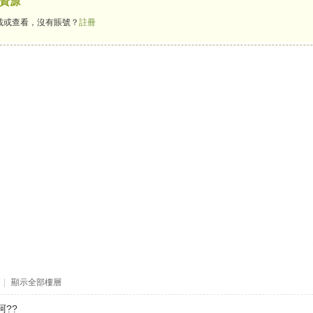
資源
載或查看，沒有賬號？
註冊
|
顯示全部樓層
??