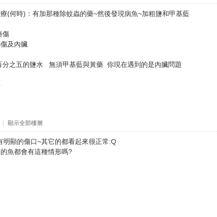
療(何時)：有加那種除蚊蟲的藥~然後發現病魚~加粗鹽和甲基藍
藥傷
者都傷及內臟
百分之五的鹽水 無須甲基藍與黃藥 你現在遇到的是內臟問題
胖
|
顯示全部樓層
分有明顯的傷口~其它的都看起來很正常:Q
的魚都會有這種情形嗎?