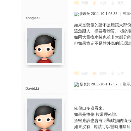
回復
支持
反對
發表於 2011-10-1 08:38
|
顯示
songleei
如果是藥傷的話不是應該大部份
這魚跟人一樣要看體質.一樣的
如同大量換水後也並非大部分的魚
但如果肯定不是體外蟲的話.因
回復
支持
反對
發表於 2011-10-1 12:37
|
顯示
David.Li
依傷口多處看來,
如果是撞傷,按常理來說,
魚鰭應該也會有明顯破損的情形
如果沒有...應該可以暫時排除