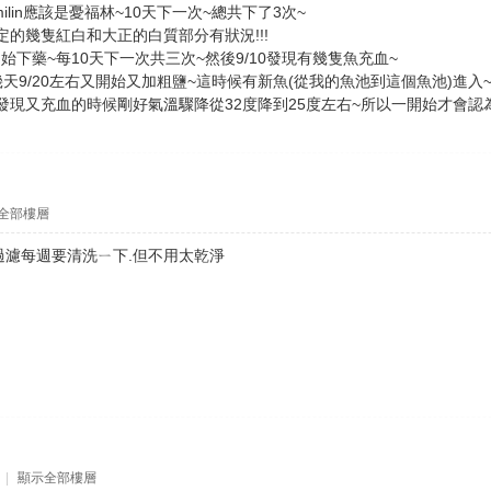
ilin應該是憂福林~10天下一次~總共下了3次~
的幾隻紅白和大正的白質部分有狀況!!!
始下藥~每10天下一次共三次~然後9/10發現有幾隻魚充血~
天9/20左右又開始又加粗鹽~這時候有新魚(從我的魚池到這個魚池)進入~9
現又充血的時候剛好氣溫驟降從32度降到25度左右~所以一開始才會認為
全部樓層
.過濾每週要清洗ㄧ下.但不用太乾淨
|
顯示全部樓層