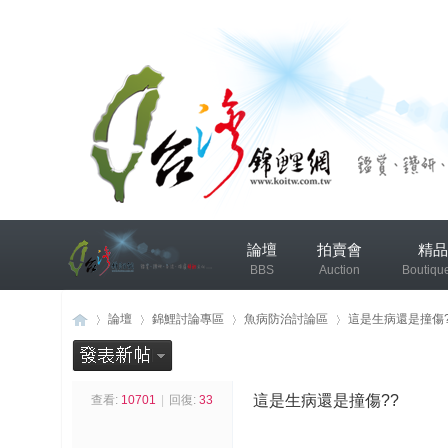
兴
論壇
拍賣會
精品
趣
BBS
Auction
Boutiqu
小
组
錦鯉協會專區
錦鯉討論
論壇
錦鯉討論專區
魚病防治討論區
這是生病還是撞傷?
发
布
這是生病還是撞傷??
查看:
10701
|
回復:
33
台
»
›
›
›
微