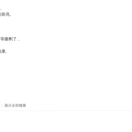
,
前兆,
藥劑了...
果,
|
顯示全部樓層