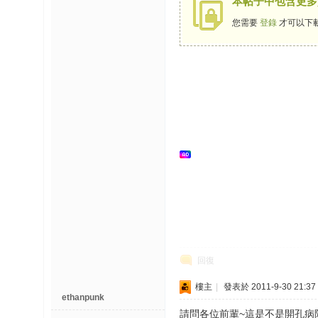
本帖子中包含更多
您需要
登錄
才可以下
榜
上
名
鯉
单
網
回復
樓主
|
發表於 2011-9-30 21:37
ethanpunk
請問各位前輩~這是不是開孔病阿