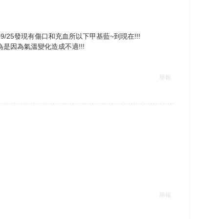
/25發現有傷口和充血所以下甲基藍~到現在!!!
是因為氣溫變化造成不適!!!
舉報
舉報