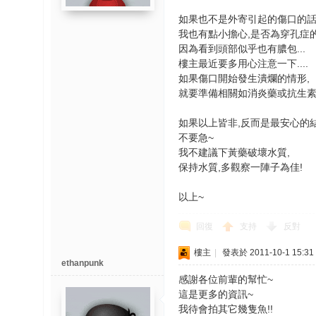
如果也不是外寄引起的傷口的話
我也有點小擔心,是否為穿孔症的
因為看到頭部似乎也有膿包...
樓主最近要多用心注意一下....
如果傷口開始發生潰爛的情形,
就要準備相關如消炎藥或抗生素等
如果以上皆非,反而是最安心的結
不要急~
我不建議下黃藥破壞水質,
保持水質,多觀察一陣子為佳!
以上~
回復
支持
反對
樓主
|
發表於 2011-10-1 15:31
ethanpunk
感謝各位前輩的幫忙~
這是更多的資訊~
我待會拍其它幾隻魚!!