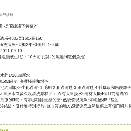
全部樓層
用~是否建議下黃藥??
長480x寬160x高150
隻病魚~大概2年~3個月, 1~3歲
11-09-10
魚類或生物)：10天前 (從我的魚池到這個魚池)
養
約1/10,加新水
5點餵食, 海豐胚芽和增色
5噸水~生化過濾~1.毛刷 2.粗過濾毯 3.細過濾毯 4.牡蠣殼和鈣鎂離
、大量換水或多久沒清洗濾材了： 沒有大量換水~濾材大概4個月前清洗的
治療(何時)：有加那種除蚊蟲的藥~然後發現病魚~加粗鹽和甲基藍
必詳述)：沒什麼特別行為~就白質的地方感覺像充血然後傷上有傷口鱗片
：