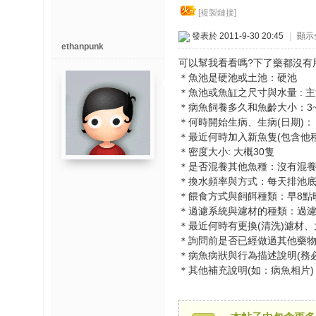
博
[複製鏈接]
發表於 2011-9-30 20:45
|
顯示
快
ethanpunk
可以幫我看看嗎?下了藥都沒有
速
＊魚池是硬池或土池：硬池
淘
＊魚池或魚缸之尺寸與水量 : 主池:
帖
＊病魚飼養多久和魚齡大小：3~5
灣
＊何時開始生病、生病(日期)： 20
＊最近何時加入新魚隻(包含他種
精
＊密度大小: 大概30隻
彩
＊是否混養其他魚種：沒有混
＊換水頻率與方式：每天排池底水
导
＊餵食方式與飼餌種類：早8點晚
读
＊過濾系統與濾材的種類：過濾池約
＊最近何時有更換(清洗)濾材
＊詢問前是否已經做過其他藥物
帮
錦
＊病魚病狀與行為描述說明(務
助
＊其他補充說明(如：病魚相片)
中
心