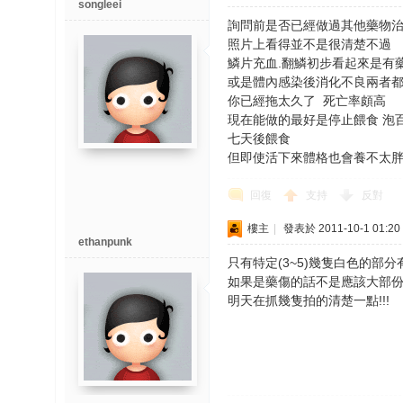
songleei
詢問前是否已經做過其他藥物治
照片上看得並不是很清楚不過
鱗片充血.翻鱗初步看起來是有
或是體內感染後消化不良兩
你已經拖太久了 死亡率頗高
現在能做的最好是停止餵食 泡
七天後餵食
但即使活下來體格也會養不太
回復
支持
反對
樓主
|
發表於 2011-10-1 01:20
ethanpunk
只有特定(3~5)幾隻白色的部
如果是藥傷的話不是應該大部份
明天在抓幾隻拍的清楚一點!!!