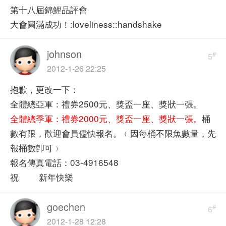
第十八屆錦鯉品評會
大會圓滿成功！:loveliness::handshake
johnson
#
5
2012-1-26 22:25
抱歉，更改一下：
全體總亞軍：禮券2500元、獎盃一座、獎狀一張。
全體總季軍：禮券2000元、獎盃一座、獎狀一張。
桶
數有限，歡迎會員儘快報名。﹙因每桶不限魚數量，先
報桶數卽可﹚
報名傳真電話：03-4916548
祝 新年快樂
goechen
#
6
2012-1-28 12:28