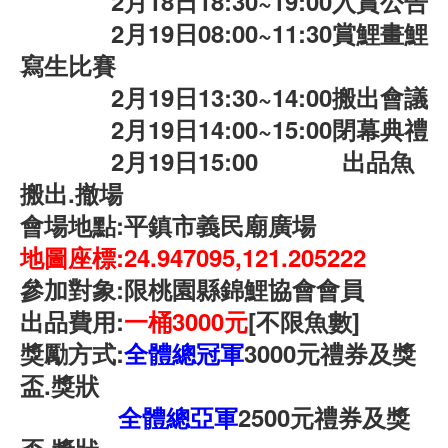
2月18日18:30~19:00入賞公告
2月19日08:00~11:30賞鯉畫鯉
寫生比賽
2月19日13:30~14:00搬出會議
2月19日14:00~15:00閉幕典禮
2月19日15:00 出品魚
搬出.撤場
會場地點:平鎮市義民廟廣場
地圖座標:24.947095,121.205222
參加對象:限桃園縣錦鯉協會會員
出品費用:
一桶3000元
[不限魚數]
獎勵方式:
全體總冠軍
3000元禮券及獎
盃.獎狀
全體總亞軍
2500元禮券及獎