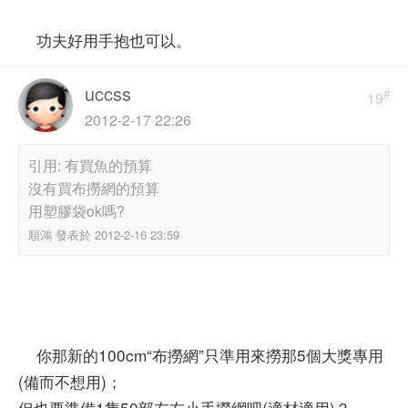
功夫好用手抱也可以。
uccss
#
19
2012-2-17 22:26
引用: 有買魚的預算
沒有買布撈網的預算
用塑膠袋ok嗎?
順鴻 發表於 2012-2-16 23:59
你那新的100cm“布撈網”只準用來撈那5個大獎專用
(備而不想用)；
但也要準備1隻50部左右小手撈網吧(適材適用)？