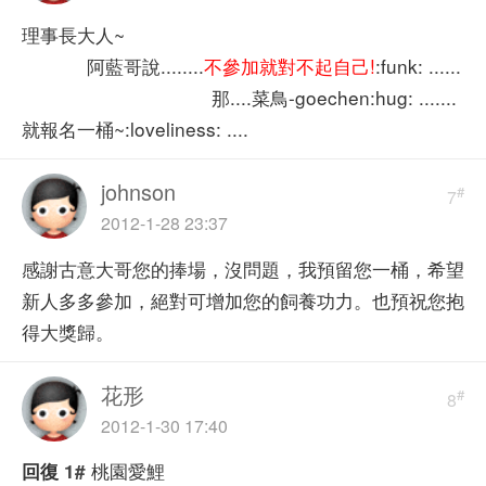
理事長大人~
阿藍哥說........
不參加就對不起自己!
:funk: ......
那....菜鳥-goechen:hug: .......
就報名一桶~:loveliness: ....
johnson
#
7
2012-1-28 23:37
感謝古意大哥您的捧場，沒問題，我預留您一桶，希望
新人多多參加，絕對可增加您的飼養功力。也預祝您抱
得大獎歸。
花形
#
8
2012-1-30 17:40
桃園愛鯉
回復
1#