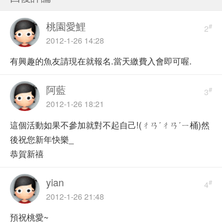
桃園愛鯉
#
2
2012-1-26 14:28
有興趣的魚友請現在就報名.當天繳費入會即可喔.
阿藍
#
3
2012-1-26 18:21
這個活動如果不參加就對不起自己!(ㄔㄢˊㄔㄢˊㄧ桶)然
後祝您新年快樂_
恭賀新禧
yian
#
4
2012-1-26 21:48
預祝桃愛~