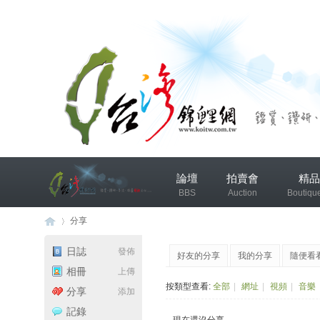
兴
論壇
拍賣會
精品
趣
BBS
Auction
Boutiqu
小
组
分享
錦鯉協會專區
錦鯉討論
日誌
發佈
好友的分享
我的分享
隨便看
发
相冊
上傳
台
›
布
按類型查看:
全部
|
網址
|
視頻
|
音樂
分享
添加
微
記錄