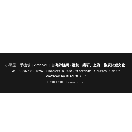
小黑屋
|
手機版
|
Archiver
|
台灣錦鯉網 - 鑑賞、鑽研、交流、推廣錦鯉文化~
GMT+8, 2026-8-7 18:57
, Processed in 0.065289 second(s), 5 queries , Gzip On.
Powered by
Discuz!
X3.4
© 2001-2013
Comsenz Inc.