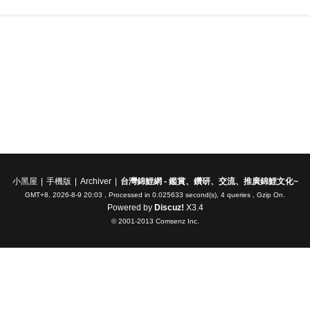
小黑屋
|
手機版
|
Archiver
|
台灣錦鯉網 - 鑑賞、鑽研、交流、推廣錦鯉文化~
GMT+8, 2026-8-9 20:03
, Processed in 0.025633 second(s), 4 queries , Gzip On.
Powered by
Discuz!
X3.4
© 2001-2013
Comsenz Inc.