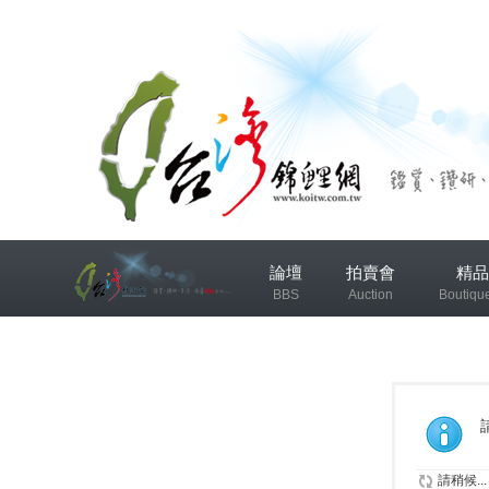
兴
論壇
拍賣會
精品
趣
BBS
Auction
Boutiqu
小
组
錦鯉協會專區
錦鯉討論
发
布
微
請稍候...