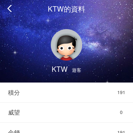
KTW的資料
KTW
遊客
積分
191
威望
0
金錢
191