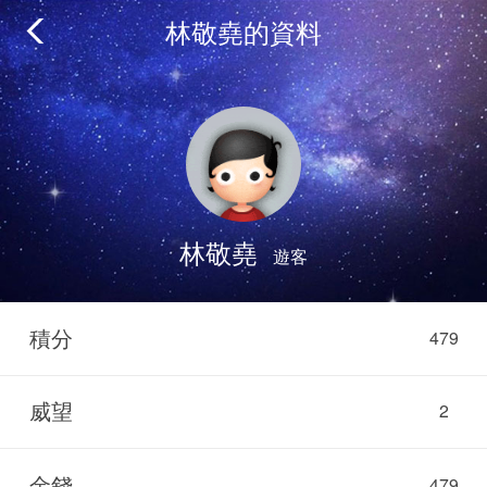
林敬堯的資料
林敬堯
遊客
積分
479
威望
2
金錢
479