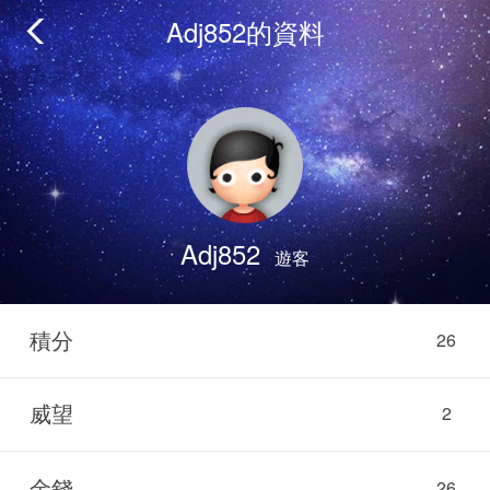
Adj852的資料
Adj852
遊客
積分
26
威望
2
金錢
26