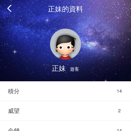
正妹的資料
正妹
遊客
積分
14
威望
2
金錢
14