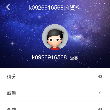
k0926916568的資料
k0926916568
遊客
積分
48
威望
2
金錢
48