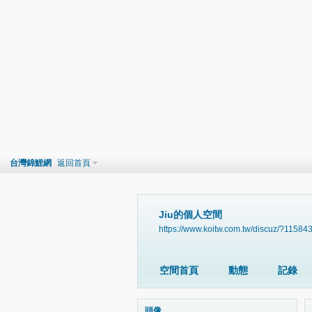
台灣錦鯉網
返回首頁
Jiu的個人空間
https://www.koitw.com.tw/discuz/?11584
空間首頁
動態
記錄
頭像