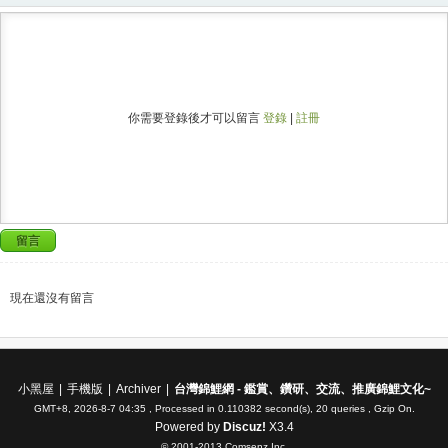
你需要登錄後才可以留言
登錄
|
註冊
留言
現在還沒有留言
小黑屋
|
手機版
|
Archiver
|
台灣錦鯉網 - 鑑賞、鑽研、交流、推廣錦鯉文化~
GMT+8, 2026-8-7 04:35
, Processed in 0.110382 second(s), 20 queries , Gzip On.
Powered by
Discuz!
X3.4
© 2001-2013
Comsenz Inc.