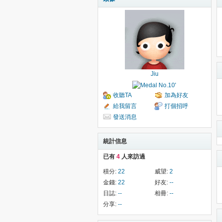
Jiu
收聽TA
加為好友
給我留言
打個招呼
發送消息
統計信息
已有
4
人來訪過
積分:
22
威望:
2
金錢:
22
好友:
--
日誌:
--
相冊:
--
分享:
--