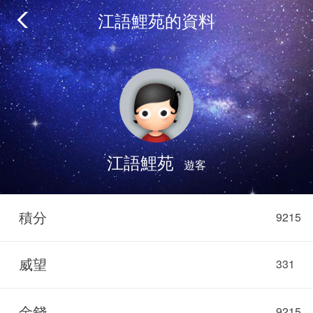
江語鯉苑的資料
江語鯉苑
遊客
積分
9215
威望
331
金錢
9215