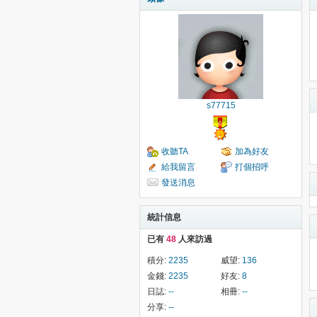
s77715
收聽TA
加為好友
給我留言
打個招呼
發送消息
統計信息
已有
48
人來訪過
積分:
2235
威望:
136
金錢:
2235
好友:
8
日誌:
--
相冊:
--
分享:
--