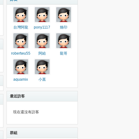
台灣阿龍
pony1117
烙印
robertwu55
阿給
龍哥
aquamix
小菖
最近訪客
現在還沒有訪客
群組