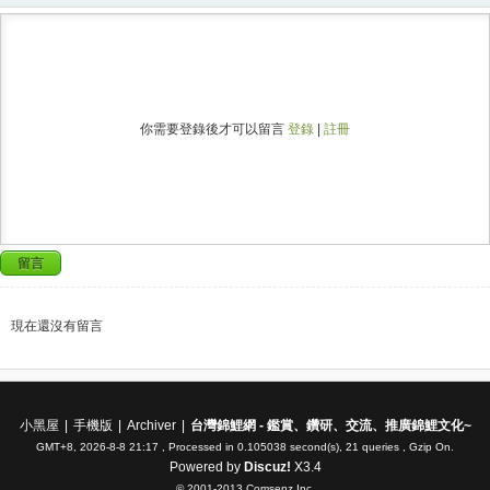
你需要登錄後才可以留言
登錄
|
註冊
留言
現在還沒有留言
小黑屋
|
手機版
|
Archiver
|
台灣錦鯉網 - 鑑賞、鑽研、交流、推廣錦鯉文化~
GMT+8, 2026-8-8 21:17
, Processed in 0.105038 second(s), 21 queries , Gzip On.
Powered by
Discuz!
X3.4
© 2001-2013
Comsenz Inc.