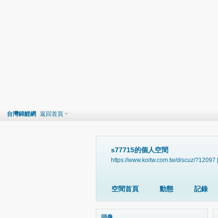
台灣錦鯉網
返回首頁
s77715的個人空間
https://www.koitw.com.tw/discuz/?12097
空間首頁
動態
記錄
頭像