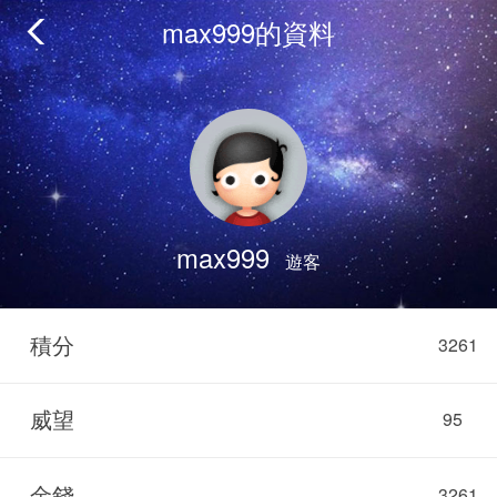
max999的資料
max999
遊客
積分
3261
威望
95
金錢
3261