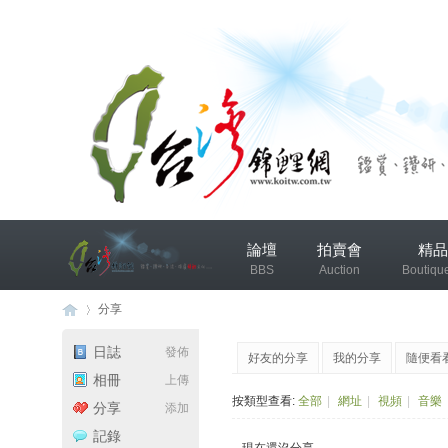
兴
論壇
拍賣會
精品
趣
BBS
Auction
Boutiqu
小
组
分享
錦鯉協會專區
錦鯉討論
日誌
發佈
好友的分享
我的分享
隨便看
发
相冊
上傳
台
›
布
按類型查看:
全部
|
網址
|
視頻
|
音樂
分享
添加
微
記錄