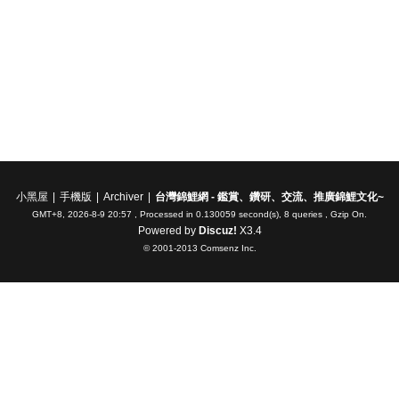
小黑屋
|
手機版
|
Archiver
|
台灣錦鯉網 - 鑑賞、鑽研、交流、推廣錦鯉文化~
GMT+8, 2026-8-9 20:57
, Processed in 0.130059 second(s), 8 queries , Gzip On.
Powered by
Discuz!
X3.4
© 2001-2013
Comsenz Inc.